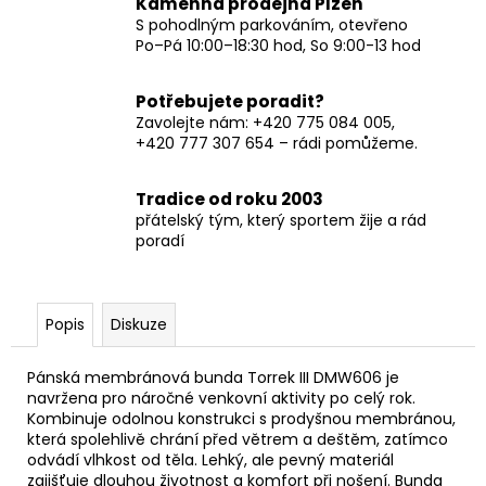
Kamenná prodejna Plzeň
S pohodlným parkováním, otevřeno
Po–Pá 10:00–18:30 hod, So 9:00-13 hod
Potřebujete poradit?
Zavolejte nám: +420 775 084 005,
+420 777 307 654 – rádi pomůžeme.
Tradice od roku 2003
přátelský tým, který sportem žije a rád
poradí
Popis
Diskuze
Pánská membránová bunda Torrek III DMW606 je
navržena pro náročné venkovní aktivity po celý rok.
Kombinuje odolnou konstrukci s prodyšnou membránou,
která spolehlivě chrání před větrem a deštěm, zatímco
odvádí vlhkost od těla. Lehký, ale pevný materiál
zajišťuje dlouhou životnost a komfort při nošení. Bunda