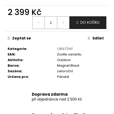
č
u
2 399 Kč
j
e
Měrná
m
DO KOŠÍKU
cena:
e
Zeptat se
Sdílet
Kategorie
:
OBLEČENÍ
EAN
:
Zvolte variantu
Aktivita
:
Outdoor
Barva
:
Magnet Black
Sezóna
:
celoroční
Určeno pro
:
Pánské
Doprava zdarma
při objednávce nad 2 500 Kč