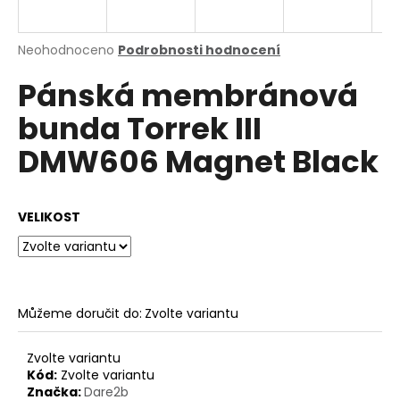
a
j
Průměrné
Neohodnoceno
Podrobnosti hodnocení
í
hodnocení
Pánská membránová
produktu
t
je
?
bunda Torrek III
0,0
z
DMW606 Magnet Black
5
hvězdiček.
HLEDAT
VELIKOST
D
o
Můžeme doručit do:
Zvolte variantu
p
o
Zvolte variantu
r
Kód:
Zvolte variantu
u
Značka:
Dare2b