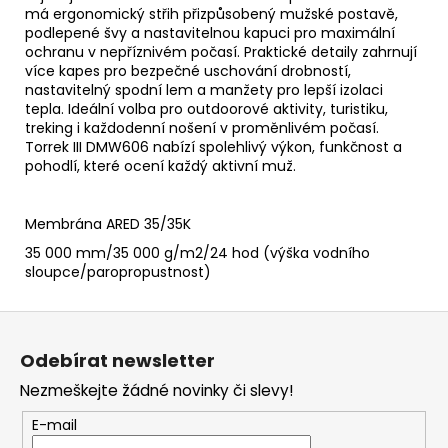
má ergonomický střih přizpůsobený mužské postavě,
podlepené švy a nastavitelnou kapuci pro maximální
ochranu v nepříznivém počasí. Praktické detaily zahrnují
více kapes pro bezpečné uschování drobností,
nastavitelný spodní lem a manžety pro lepší izolaci
tepla. Ideální volba pro outdoorové aktivity, turistiku,
treking i každodenní nošení v proměnlivém počasí.
Torrek III DMW606 nabízí spolehlivý výkon, funkčnost a
pohodlí, které ocení každý aktivní muž.
Membrána ARED 35/35K
35 000 mm/35 000 g/m2/24 hod (výška vodního
sloupce/paropropustnost)
Z
á
Odebírat newsletter
p
Nezmeškejte žádné novinky či slevy!
a
t
E-mail