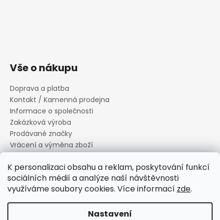
Vše o nákupu
Doprava a platba
Kontakt / Kamenná prodejna
Informace o společnosti
Zakázková výroba
Prodávané značky
Vrácení a výměna zboží
Zásady zpracování osobních údajů
K personalizaci obsahu a reklam, poskytování funkcí
Informace o souborech cookies
sociálních médií a analýze naší návštěvnosti
Reklamační řád
využíváme soubory cookies. Více informací
zde
.
Obchodní podmínky
Nastavení