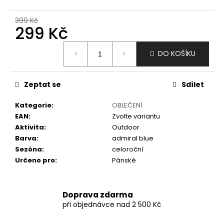
č
u
399 Kč
j
299 Kč
e
m
Měrná
DO KOŠÍKU
e
cena:
Zeptat se
Sdílet
Kategorie
:
OBLEČENÍ
EAN
:
Zvolte variantu
Aktivita
:
Outdoor
Barva
:
admiral blue
Sezóna
:
celoroční
Určeno pro
:
Pánské
Doprava zdarma
při objednávce nad 2 500 Kč