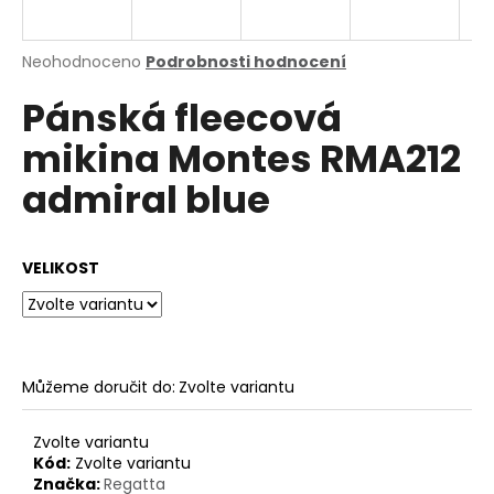
a
j
Průměrné
Neohodnoceno
Podrobnosti hodnocení
í
hodnocení
Pánská fleecová
produktu
t
je
?
mikina Montes RMA212
0,0
z
admiral blue
5
hvězdiček.
HLEDAT
VELIKOST
D
o
Můžeme doručit do:
Zvolte variantu
p
o
Zvolte variantu
r
Kód:
Zvolte variantu
u
Značka:
Regatta