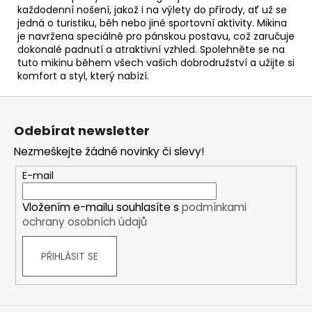
každodenní nošení, jakož i na výlety do přírody, ať už se
jedná o turistiku, běh nebo jiné sportovní aktivity. Mikina
je navržena speciálně pro pánskou postavu, což zaručuje
dokonalé padnutí a atraktivní vzhled. Spolehněte se na
tuto mikinu během všech vašich dobrodružství a užijte si
komfort a styl, který nabízí.
Z
á
Odebírat newsletter
p
Nezmeškejte žádné novinky či slevy!
a
t
E-mail
í
Vložením e-mailu souhlasíte s
podmínkami
ochrany osobních údajů
PŘIHLÁSIT SE