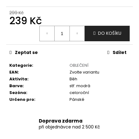
č
u
299 Kč
j
239 Kč
e
m
Měrná
DO KOŠÍKU
e
cena:
Zeptat se
Sdílet
Kategorie
:
OBLEČENÍ
EAN
:
Zvolte variantu
Aktivita
:
Běh
Barva
:
stř. modrá
Sezóna
:
celoroční
Určeno pro
:
Pánské
Doprava zdarma
při objednávce nad 2 500 Kč