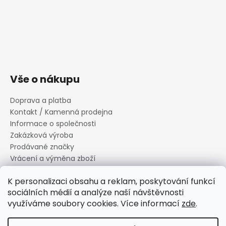
Vše o nákupu
Doprava a platba
Kontakt / Kamenná prodejna
Informace o společnosti
Zakázková výroba
Prodávané značky
Vrácení a výměna zboží
Zásady zpracování osobních údajů
K personalizaci obsahu a reklam, poskytování funkcí
Informace o souborech cookies
sociálních médií a analýze naší návštěvnosti
Reklamační řád
využíváme soubory cookies. Více informací
zde
.
Obchodní podmínky