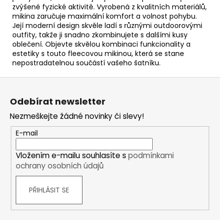
zvýšené fyzické aktivitě. Vyrobená z kvalitních materiálů,
mikina zaručuje maximální komfort a volnost pohybu.
Její moderní design skvěle ladí s různými outdoorovými
outfity, takže ji snadno zkombinujete s dalšími kusy
oblečení. Objevte skvělou kombinaci funkcionality a
estetiky s touto fleecovou mikinou, která se stane
nepostradatelnou součástí vašeho šatníku.
Z
á
Odebírat newsletter
p
Nezmeškejte žádné novinky či slevy!
a
t
E-mail
í
Vložením e-mailu souhlasíte s
podmínkami
ochrany osobních údajů
PŘIHLÁSIT SE