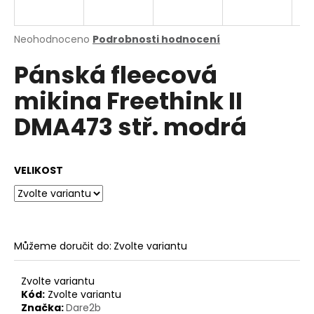
a
j
Průměrné
Neohodnoceno
Podrobnosti hodnocení
í
hodnocení
Pánská fleecová
produktu
t
je
?
mikina Freethink II
0,0
z
DMA473 stř. modrá
5
hvězdiček.
HLEDAT
VELIKOST
D
o
Můžeme doručit do:
Zvolte variantu
p
o
Zvolte variantu
r
Kód:
Zvolte variantu
u
Značka:
Dare2b