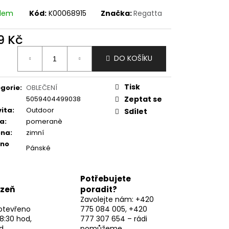
adem
Kód:
K00068915
Značka:
Regatta
9 Kč
ná
DO KOŠÍKU
:
Tisk
gorie
:
OBLEČENÍ
5059404499038
Zeptat se
vita
:
Outdoor
Sdílet
va
:
pomeranè
óna
:
zimní
eno
Pánské
Potřebujete
lzeň
poradit?
Zavolejte nám: +420
otevřeno
775 084 005, +420
8:30 hod,
777 307 654 – rádi
d
pomůžeme.