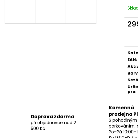
Skl
29
Měr
cena
Kate
EAN
:
Akti
Bar
Sez
Urč
pro
:
Kamenná
prodejna P
Doprava zdarma
S pohodlným
při objednávce nad 2
parkováním, 
500 Kč
Po–Pá 10:00–1
So 9:00-13 ho