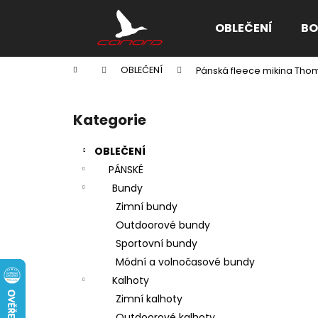
K
Přejít
na
o
OBLEČENÍ
BO
obsah
Zpět
Zpět
š
do
do
í
Domů
OBLEČENÍ
Pánská fleece mikina Th
k
obchodu
obchodu
P
o
Kategorie
Přeskočit
s
kategorie
t
OBLEČENÍ
r
PÁNSKÉ
a
Bundy
n
Zimní bundy
n
Outdoorové bundy
í
Sportovní bundy
p
Módní a volnočasové bundy
a
Kalhoty
n
Zimní kalhoty
e
Outdoorové kalhoty