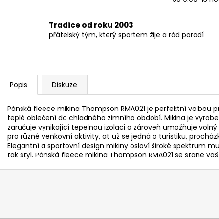
Tradice od roku 2003
přátelský tým, který sportem žije a rád poradí
Popis
Diskuze
Pánská fleece mikina Thompson RMA021 je perfektní volbou pr
teplé oblečení do chladného zimního období. Mikina je vyroben
zaručuje vynikající tepelnou izolaci a zároveň umožňuje volný 
pro různé venkovní aktivity, ať už se jedná o turistiku, proch
Elegantní a sportovní design mikiny osloví široké spektrum mu
tak styl. Pánská fleece mikina Thompson RMA021 se stane vaší