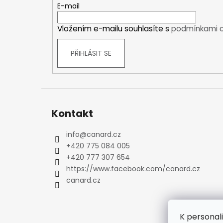
t
E-mail
Kraťasy
í
Trika a košile
Vložením e-mailu souhlasíte s
podmínkami o
Šaty, sukně
Mikiny
PŘIHLÁSIT SE
Vesty
Ponožky
Zimní ponožky
Outdoorové ponožky
Sportovní ponožky
Kontakt
Kompresní ponožky
info
@
canard.cz
Čepice, čelenky
+420 775 084 005
Rukavice
+420 777 307 654
Plavky
https://www.facebook.com/canard.cz
Ostatní
canard.cz
DĚTSKÉ
Bundy
Zimní bundy
K personal