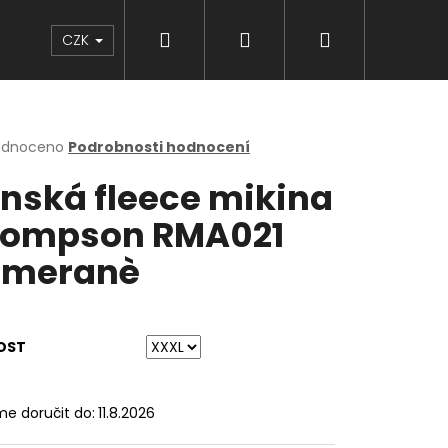
Hledat
Přihlášení
Nákupní
Značky
CZK
košík
rné
odnoceno
Podrobnosti hodnocení
cení
nská fleece mikina
ktu
ompson RMA021
omeranè
ček.
OST
e doručit do:
11.8.2026