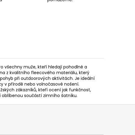
o všechny muže, kteří hledají pohodlné a
a z kvalitního fleecového materiálu, který
pohyb při outdoorových aktivitách. Je ideální
ázky v přírodě nebo volnočasové nošení.
žských zákazníků, kteří ocení jak funkčnost,
 oblíbenou součástí zimního šatníku.