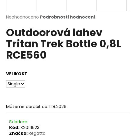
a
j
Průměrné
Neohodnoceno
Podrobnosti hodnocení
í
hodnocení
Outdoorová lahev
produktu
t
je
?
Tritan Trek Bottle 0,8L
0,0
z
RCE560
5
hvězdiček.
HLEDAT
VELIKOST
D
o
Můžeme doručit do:
11.8.2026
p
o
Skladem
r
Kód:
K20111623
u
Značka:
Regatta