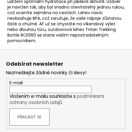
udržení optimální hydratace při jakékoli aktivitě. Uzávěr
je navržen tak, aby byl snadno otevíratelný jednou rukou,
což oceníte zejména na cestách. Lahev navíc
neobsahuje BPA, což zaručuje, že vaše nápoje zůstanou
čisté a chutné. Ať už se chystáte na víkendový výlet
nebo dlouhou túru, outdoorová lahev Tritan Trekking
Bottle RCE560 se stane vaším nepostradatelným
pomocníkem.
Z
á
Odebírat newsletter
p
Nezmeškejte žádné novinky či slevy!
a
t
E-mail
í
Vložením e-mailu souhlasíte s
podmínkami
ochrany osobních údajů
PŘIHLÁSIT SE