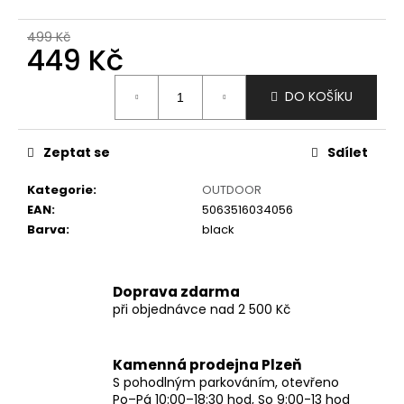
č
u
499 Kč
j
449 Kč
e
m
Měrná
DO KOŠÍKU
e
cena:
Zeptat se
Sdílet
Kategorie
:
OUTDOOR
EAN
:
5063516034056
Barva
:
black
Doprava zdarma
při objednávce nad 2 500 Kč
Kamenná prodejna Plzeň
S pohodlným parkováním, otevřeno
Po–Pá 10:00–18:30 hod, So 9:00-13 hod