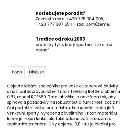
Potřebujete poradit?
Zavolejte nám: +420 775 084 005,
+420 777 307 654 – rádi pomůžeme.
Tradice od roku 2003
přátelský tým, který sportem žije a rád
poradí
Popis
Diskuze
Objevte ideální společníka pro vaše outdoorové aktivity
s naší outdoorovou lahví Tritan Trekking Bottle o objemu
0,8 l, model RCE560. Tato lahvička je navržena tak, aby
splňovala požadavky na robustnost a funkčnost, což z ní
činí perfektní volbu pro turistiku, kempování nebo jiné
venkovní sporty. Vyrobena z kvalitního Tritan materiálu,
lahev je nejen lehká, ale také odolná vůči nárazům a
teplotním změnám. Díky objemu 0,8 litru je ideální pro