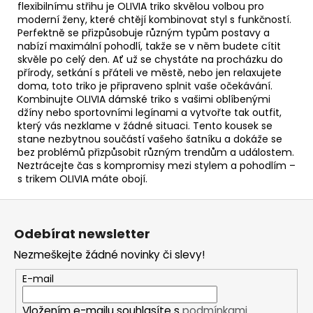
flexibilnímu střihu je OLIVIA triko skvělou volbou pro
moderní ženy, které chtějí kombinovat styl s funkčností.
Perfektně se přizpůsobuje různým typům postavy a
nabízí maximální pohodlí, takže se v něm budete cítit
skvěle po celý den. Ať už se chystáte na procházku do
přírody, setkání s přáteli ve městě, nebo jen relaxujete
doma, toto triko je připraveno splnit vaše očekávání.
Kombinujte OLIVIA dámské triko s vašimi oblíbenými
džíny nebo sportovními legínami a vytvořte tak outfit,
který vás nezklame v žádné situaci. Tento kousek se
stane nezbytnou součástí vašeho šatníku a dokáže se
bez problémů přizpůsobit různým trendům a událostem.
Neztrácejte čas s kompromisy mezi stylem a pohodlím –
s trikem OLIVIA máte obojí.
Z
á
Odebírat newsletter
p
Nezmeškejte žádné novinky či slevy!
a
t
E-mail
í
Vložením e-mailu souhlasíte s
podmínkami