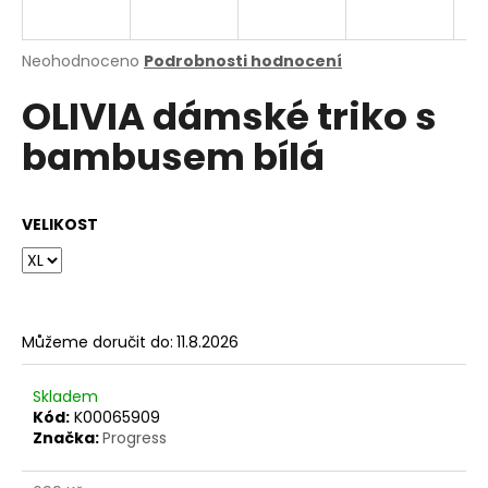
a
j
Průměrné
Neohodnoceno
Podrobnosti hodnocení
í
hodnocení
OLIVIA dámské triko s
produktu
t
je
?
bambusem bílá
0,0
z
5
hvězdiček.
VELIKOST
HLEDAT
Můžeme doručit do:
11.8.2026
D
o
p
Skladem
o
Kód:
K00065909
Značka:
Progress
r
u