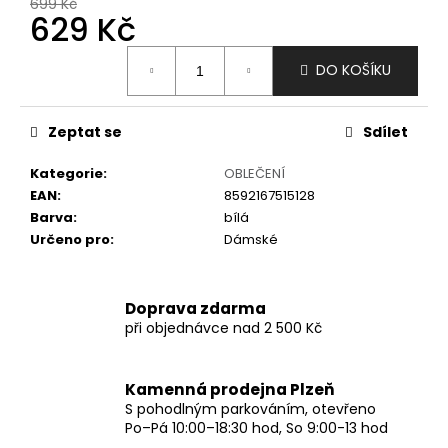
č
699 Kč
629 Kč
u
j
Měrná
e
DO KOŠÍKU
cena:
m
e
Zeptat se
Sdílet
Kategorie
:
OBLEČENÍ
EAN
:
8592167515128
Barva
:
bílá
Určeno pro
:
Dámské
Doprava zdarma
při objednávce nad 2 500 Kč
Kamenná prodejna Plzeň
S pohodlným parkováním, otevřeno
Po–Pá 10:00–18:30 hod, So 9:00-13 hod