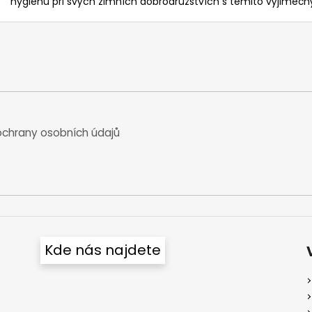
hygienu při svých zimních dobrodružstvích s těmito výjimečn
chrany osobních údajů
Kde nás najdete