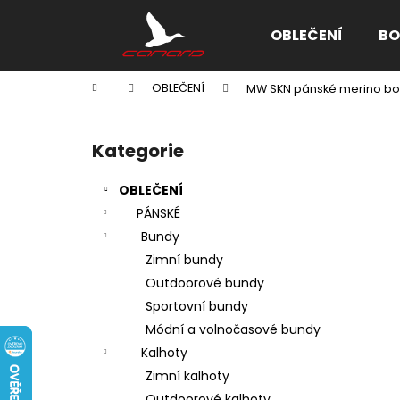
K
Přejít
na
o
OBLEČENÍ
BO
obsah
Zpět
Zpět
š
do
do
í
Domů
OBLEČENÍ
MW SKN pánské merino box
k
obchodu
obchodu
P
o
Kategorie
Přeskočit
s
kategorie
t
OBLEČENÍ
r
PÁNSKÉ
a
Bundy
n
Zimní bundy
n
Outdoorové bundy
í
Sportovní bundy
p
Módní a volnočasové bundy
a
Kalhoty
n
Zimní kalhoty
e
Outdoorové kalhoty