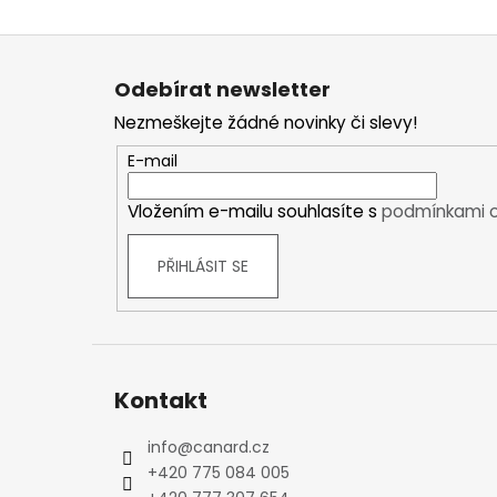
Kraťasy
Z
Trika a košile
á
Šaty, sukně
Odebírat newsletter
p
Mikiny
Nezmeškejte žádné novinky či slevy!
a
Vesty
t
Ponožky
E-mail
í
Zimní ponožky
Vložením e-mailu souhlasíte s
podmínkami o
Outdoorové ponožky
Sportovní ponožky
PŘIHLÁSIT SE
Kompresní ponožky
Čepice, čelenky
Rukavice
Plavky
Ostatní
Kontakt
DĚTSKÉ
info
@
canard.cz
Bundy
+420 775 084 005
Zimní bundy