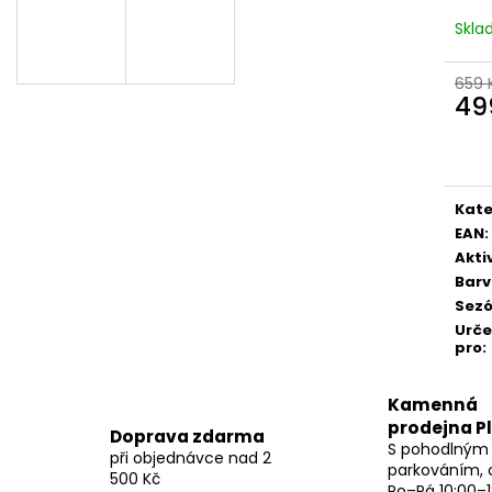
Skl
659 
49
Měr
cena
Kate
EAN
:
Akti
Bar
Sez
Urč
pro
:
Kamenná
prodejna P
Doprava zdarma
S pohodlným
při objednávce nad 2
parkováním, 
500 Kč
Po–Pá 10:00–1