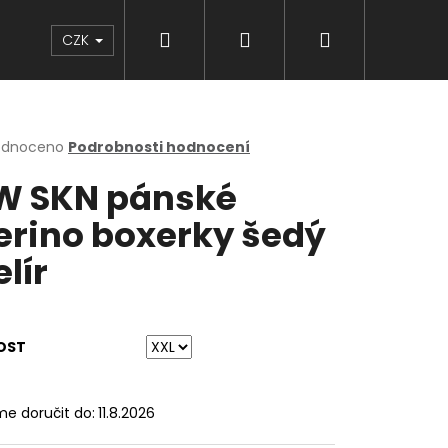
Hledat
Přihlášení
Nákupní
Značky
CZK
košík
rné
odnoceno
Podrobnosti hodnocení
cení
 SKN pánské
ktu
rino boxerky šedý
lír
ček.
OST
e doručit do:
11.8.2026