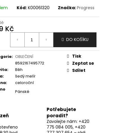
adem
Kód:
K00061320
Značka:
Progress
Kč
9 Kč
ná
DO KOŠÍKU
:
Tisk
gorie
:
OBLEČENÍ
8592167495772
Zeptat se
vita
:
Běh
Sdílet
va
:
šedý melír
óna
:
celoroční
eno
Pánské
Potřebujete
lzeň
poradit?
Zavolejte nám: +420
otevřeno
775 084 005, +420
8:30 hod,
777 307 654 – rádi