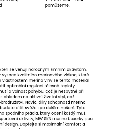
d
pomůžeme.
kteří se věnují náročným zimním aktivitám,
 z vysoce kvalitního merinového vlákna, které
ým vlastnostem merino vlny se tento materiál
t optimální regulaci tělesné teploty.
utí a volnost pohybu, což je nezbytné při
s ohledem na aktivní životní styl, což
rodružství. Navíc, díky schopnosti merino
 budete cítit svěže i po delším nošení. Tyto
ého spodního prádla, který ocení každý muž.
 sportovní aktivity, MW SKN merino boxerky jsou
ní design. Dopřejte si maximální komfort a