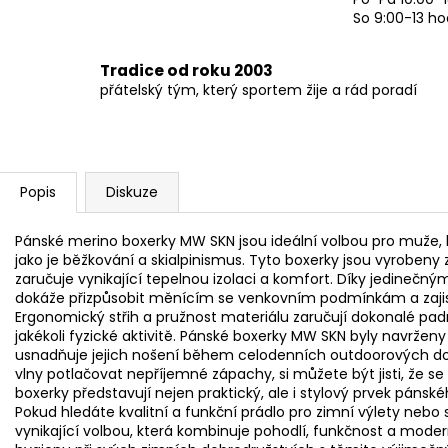
So 9:00-13 ho
Tradice od roku 2003
přátelský tým, který sportem žije a rád poradí
Popis
Diskuze
Pánské merino boxerky MW SKN jsou ideální volbou pro muže, 
jako je běžkování a skialpinismus. Tyto boxerky jsou vyrobeny
zaručuje vynikající tepelnou izolaci a komfort. Díky jedinečn
dokáže přizpůsobit měnícím se venkovním podmínkám a zajisti
Ergonomický střih a pružnost materiálu zaručují dokonalé padn
jakékoli fyzické aktivitě. Pánské boxerky MW SKN byly navrženy 
usnadňuje jejich nošení během celodenních outdoorových dob
vlny potlačovat nepříjemné zápachy, si můžete být jisti, že se
boxerky představují nejen praktický, ale i stylový prvek pánsk
Pokud hledáte kvalitní a funkční prádlo pro zimní výlety nebo
vynikající volbou, která kombinuje pohodlí, funkčnost a moder