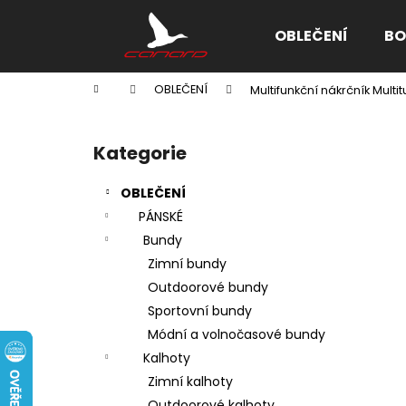
K
Přejít
na
o
OBLEČENÍ
BO
obsah
Zpět
Zpět
š
do
do
í
Domů
OBLEČENÍ
Multifunkční nákrčník Mult
k
obchodu
obchodu
P
o
Kategorie
Přeskočit
s
kategorie
t
OBLEČENÍ
r
PÁNSKÉ
a
Bundy
n
Zimní bundy
n
Outdoorové bundy
í
Sportovní bundy
p
Módní a volnočasové bundy
a
Kalhoty
n
Zimní kalhoty
e
Outdoorové kalhoty