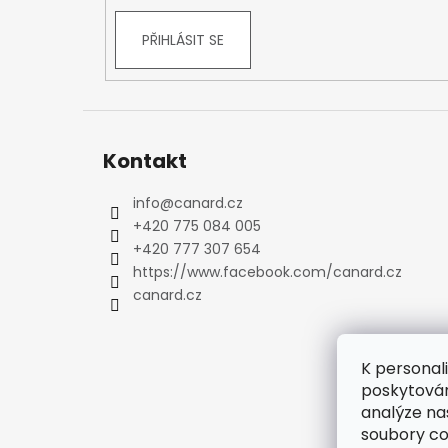
Kraťasy
Trika a košile
PŘIHLÁSIT SE
Šaty, sukně
Mikiny
Vesty
Ponožky
Kontakt
Zimní ponožky
Outdoorové ponožky
info
@
canard.cz
Sportovní ponožky
+420 775 084 005
Kompresní ponožky
+420 777 307 654
https://www.facebook.com/canard.cz
Čepice, čelenky
canard.cz
Rukavice
Plavky
Ostatní
K personal
DĚTSKÉ
poskytován
Bundy
analýze na
Zimní bundy
soubory co