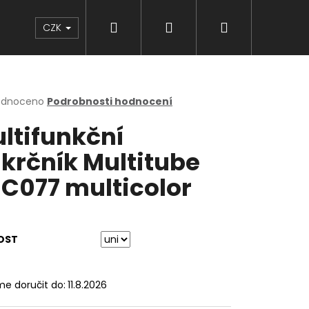
Hledat
Přihlášení
Nákupní
Značky
CZK
košík
rné
odnoceno
Podrobnosti hodnocení
cení
ltifunkční
ktu
krčník Multitube
C077 multicolor
ček.
OST
e doručit do:
11.8.2026