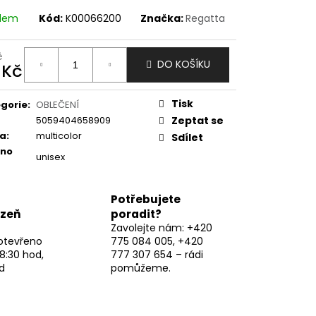
adem
Kód:
K00066200
Značka:
Regatta
č
DO KOŠÍKU
 Kč
ná
:
Tisk
gorie
:
OBLEČENÍ
5059404658909
Zeptat se
va
:
multicolor
Sdílet
eno
unisex
Potřebujete
lzeň
poradit?
Zavolejte nám: +420
otevřeno
775 084 005, +420
8:30 hod,
777 307 654 – rádi
d
pomůžeme.