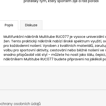
přátelský tým, který sportem žije a rád poradí
Popis
Diskuze
Multifunkční nákrčník Multitube RUC077 je vysoce univerzální 
žen. Tento praktický nákrčník nabízí široké spektrum využití,
pro každodenní nošení. Vyroben z kvalitních materiálů, zaručuje
volbu pro sportovní aktivity, cestování nebo běžné nošení ve 
snadno přizpůsobil váš styl – můžete ho nosit jako šálu, čepic
nákrčníkem Multitube RUC077 budete připraveni na jakékoli poč
chrany osobních údajů