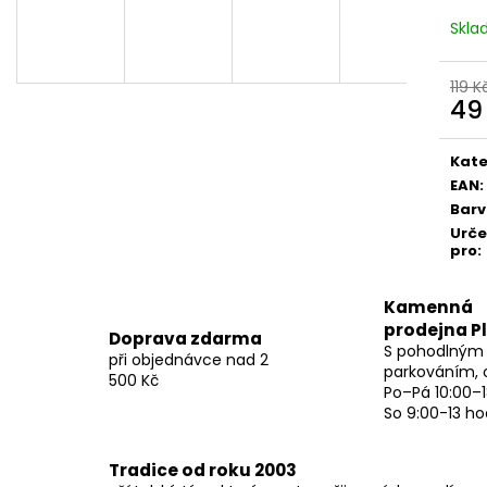
Skl
119 K
49
Měr
cena
Kate
EAN
:
Bar
Urč
pro
:
Kamenná
prodejna P
Doprava zdarma
S pohodlným
při objednávce nad 2
parkováním, 
500 Kč
Po–Pá 10:00–1
So 9:00-13 ho
Tradice od roku 2003