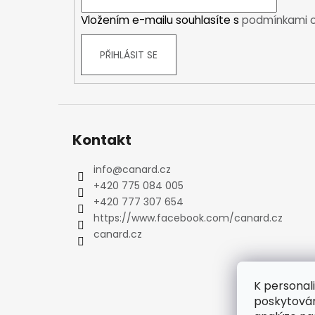
í
Kraťasy
Vložením e-mailu souhlasíte s
podmínkami o
Trika a košile
Šaty, sukně
PŘIHLÁSIT SE
Mikiny
Vesty
Ponožky
Zimní ponožky
Kontakt
Outdoorové ponožky
Sportovní ponožky
info
@
canard.cz
Kompresní ponožky
+420 775 084 005
Čepice, čelenky
+420 777 307 654
Rukavice
https://www.facebook.com/canard.cz
Plavky
canard.cz
Ostatní
DĚTSKÉ
Bundy
K personal
poskytován
Zimní bundy