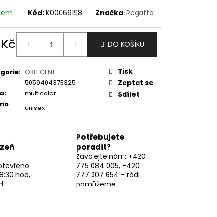
adem
Kód:
K00066198
Značka:
Regatta
 Kč
DO KOŠÍKU
ná
:
Tisk
gorie
:
OBLEČENÍ
5059404375325
Zeptat se
va
:
multicolor
Sdílet
eno
unisex
Potřebujete
lzeň
poradit?
Zavolejte nám: +420
otevřeno
775 084 005, +420
8:30 hod,
777 307 654 – rádi
d
pomůžeme.