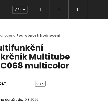
Hledat
Přihlášení
Nákupní
Značky
CZK
košík
rné
odnoceno
Podrobnosti hodnocení
cení
ltifunkční
ktu
krčník Multitube
C068 multicolor
ček.
OST
e doručit do:
10.8.2026