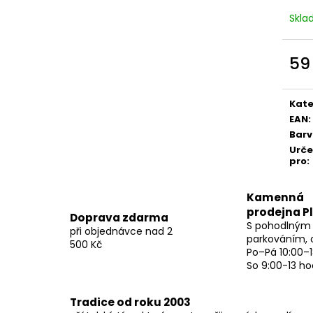
Skl
59
Měr
cena
Kate
EAN
:
Bar
Urč
pro
:
Kamenná
prodejna P
Doprava zdarma
S pohodlným
při objednávce nad 2
parkováním, 
500 Kč
Po–Pá 10:00–1
So 9:00-13 ho
Tradice od roku 2003