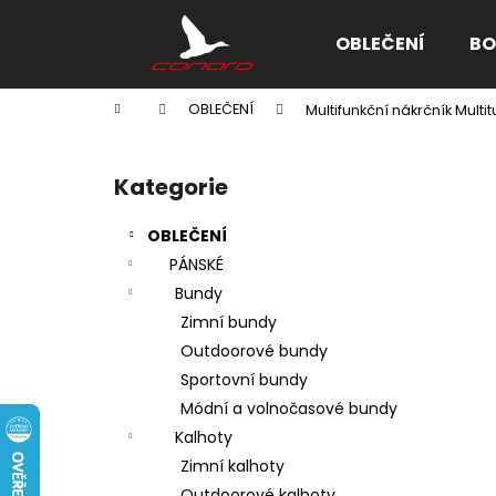
K
Přejít
na
o
OBLEČENÍ
BO
obsah
Zpět
Zpět
š
do
do
í
Domů
OBLEČENÍ
Multifunkční nákrčník Mult
k
obchodu
obchodu
P
o
Kategorie
Přeskočit
s
kategorie
t
OBLEČENÍ
r
PÁNSKÉ
a
Bundy
n
Zimní bundy
n
Outdoorové bundy
í
Sportovní bundy
p
Módní a volnočasové bundy
a
Kalhoty
n
Zimní kalhoty
e
Outdoorové kalhoty