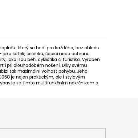
 doplněk, který se hodí pro každého, bez ohledu
– jako šátek, čelenku, čepici nebo ochranu
ty, jako jsou běh, cyklistika či turistika. Vyroben
ort i při dlouhodobém nošení. Díky svému
abízí tak maximální volnost pohybu. Jeho
C068 je nejen praktickým, ale i stylovým
ybavte se tímto multifunkčním nákrčníkem a