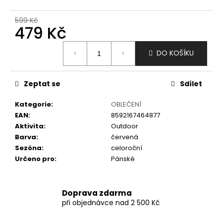
č
u
599 Kč
j
479 Kč
e
m
Měrná
DO KOŠÍKU
e
cena:
Zeptat se
Sdílet
Kategorie
:
OBLEČENÍ
EAN
:
8592167464877
Aktivita
:
Outdoor
Barva
:
červená
Sezóna
:
celoroční
Určeno pro
:
Pánské
Doprava zdarma
při objednávce nad 2 500 Kč