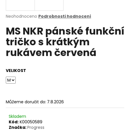
a
j
Průměrné
Neohodnoceno
Podrobnosti hodnocení
í
hodnocení
MS NKR pánské funkční
produktu
t
je
?
tričko s krátkým
0,0
z
rukávem červená
5
hvězdiček.
HLEDAT
VELIKOST
D
o
Můžeme doručit do:
7.8.2026
p
o
Skladem
r
Kód:
K00050589
u
Značka:
Progress