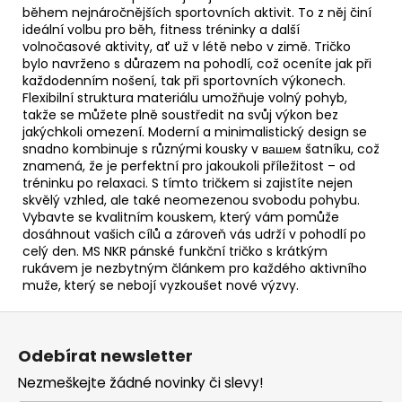
během nejnáročnějších sportovních aktivit. To z něj činí
ideální volbu pro běh, fitness tréninky a další
volnočasové aktivity, ať už v létě nebo v zimě. Tričko
bylo navrženo s důrazem na pohodlí, což oceníte jak při
každodenním nošení, tak při sportovních výkonech.
Flexibilní struktura materiálu umožňuje volný pohyb,
takže se můžete plně soustředit na svůj výkon bez
jakýchkoli omezení. Moderní a minimalistický design se
snadno kombinuje s různými kousky v вашем šatníku, což
znamená, že je perfektní pro jakoukoli příležitost – od
tréninku po relaxaci. S tímto tričkem si zajistíte nejen
skvělý vzhled, ale také neomezenou svobodu pohybu.
Vybavte se kvalitním kouskem, který vám pomůže
dosáhnout vašich cílů a zároveň vás udrží v pohodlí po
celý den. MS NKR pánské funkční tričko s krátkým
rukávem je nezbytným článkem pro každého aktivního
muže, který se nebojí vyzkoušet nové výzvy.
Z
á
Odebírat newsletter
p
Nezmeškejte žádné novinky či slevy!
a