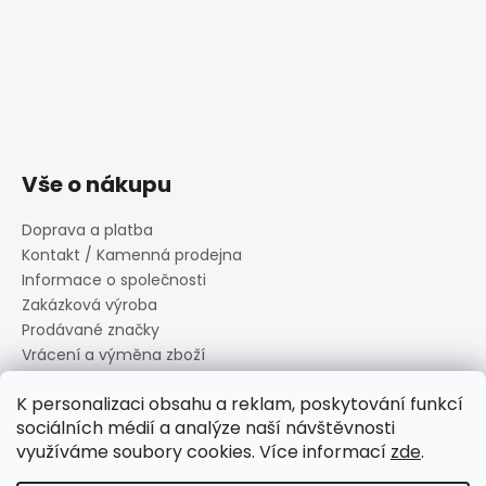
Vše o nákupu
Doprava a platba
Kontakt / Kamenná prodejna
Informace o společnosti
Zakázková výroba
Prodávané značky
Vrácení a výměna zboží
Zásady zpracování osobních údajů
K personalizaci obsahu a reklam, poskytování funkcí
Informace o souborech cookies
sociálních médií a analýze naší návštěvnosti
Reklamační řád
využíváme soubory cookies. Více informací
zde
.
Obchodní podmínky