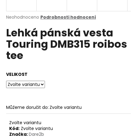
a
j
Průměrné
Neohodnoceno
Podrobnosti hodnocení
í
hodnocení
Lehká pánská vesta
produktu
t
je
?
Touring DMB315 roibos
0,0
z
tee
5
hvězdiček.
HLEDAT
VELIKOST
D
o
Můžeme doručit do:
Zvolte variantu
p
o
Zvolte variantu
r
Kód:
Zvolte variantu
u
Značka:
Dare2b