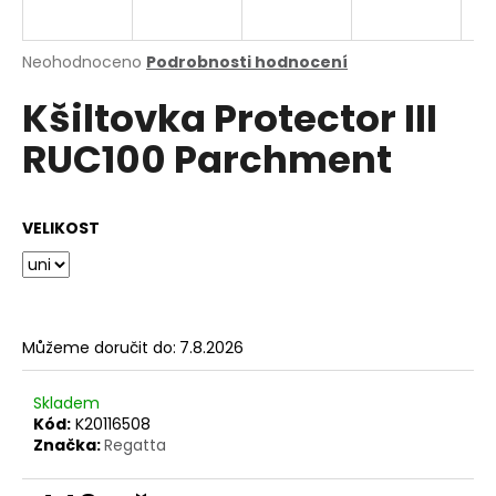
a
j
Průměrné
Neohodnoceno
Podrobnosti hodnocení
í
hodnocení
Kšiltovka Protector III
produktu
t
je
?
RUC100 Parchment
0,0
z
5
hvězdiček.
VELIKOST
HLEDAT
Můžeme doručit do:
7.8.2026
D
o
p
Skladem
o
Kód:
K20116508
Značka:
Regatta
r
u