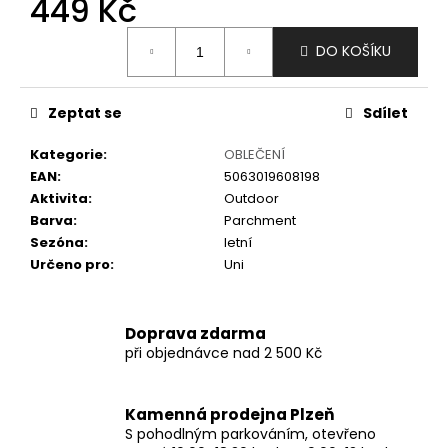
449 Kč
č
u
Měrná
j
DO KOŠÍKU
cena:
e
m
e
Zeptat se
Sdílet
Kategorie
:
OBLEČENÍ
EAN
:
5063019608198
Aktivita
:
Outdoor
Barva
:
Parchment
Sezóna
:
letní
Určeno pro
:
Uni
Doprava zdarma
při objednávce nad 2 500 Kč
Kamenná prodejna Plzeň
S pohodlným parkováním, otevřeno