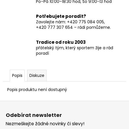
Po–Pá 10:00–18:30 hod, So 9:00-13 hod
Potřebujete poradit?
Zavolejte nám: +420 775 084 005,
+420 777 307 654 – rádi pomůžeme.
Tradice od roku 2003
přátelský tým, který sportem žije a rád
poradí
Popis
Diskuze
Popis produktu není dostupný
Z
á
Odebírat newsletter
p
Nezmeškejte žádné novinky či slevy!
a