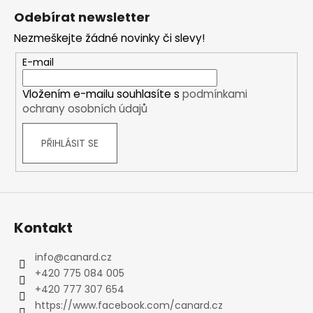
á
Odebírat newsletter
p
Nezmeškejte žádné novinky či slevy!
a
t
E-mail
í
Vložením e-mailu souhlasíte s
podmínkami
ochrany osobních údajů
PŘIHLÁSIT SE
Kontakt
info
@
canard.cz
+420 775 084 005
+420 777 307 654
https://www.facebook.com/canard.cz