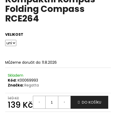
je
a
Folding Compass
0,0
z
j
RCE264
5
í
hvězdiček.
t
?
VELIKOST
HLEDAT
Můžeme doručit do:
11.8.2026
Skladem
Kód:
K00069993
D
Značka:
Regatta
o
p
149 Kč
o
139 Kč
DO KOŠÍKU
r
u
Měrná
cena: