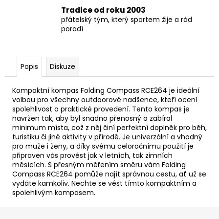
Tradice od roku 2003
přátelský tým, který sportem žije a rád
poradí
Popis
Diskuze
Kompaktní kompas Folding Compass RCE264 je ideální
volbou pro všechny outdoorové nadšence, kteří ocení
spolehlivost a praktické provedení. Tento kompas je
navržen tak, aby byl snadno přenosný a zabíral
minimum místa, což z něj činí perfektní doplněk pro běh,
turistiku či jiné aktivity v přírodě. Je univerzální a vhodný
pro muže i ženy, a díky svému celoročnímu použití je
připraven vás provést jak v letních, tak zimních
měsících. S přesným měřením směru vám Folding
Compass RCE264 pomůže najít správnou cestu, ať už se
vydáte kamkoliv. Nechte se vést tímto kompaktním a
spolehlivým kompasem.
Z