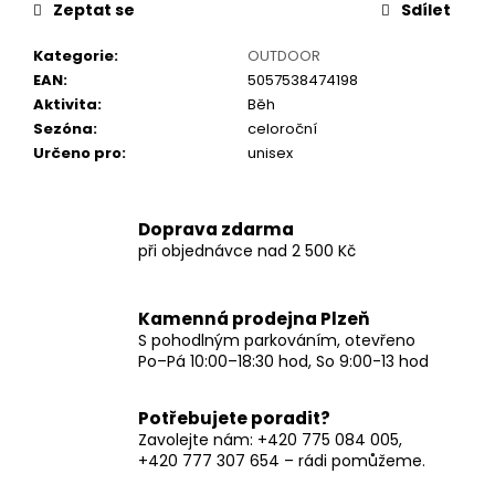
č
Zeptat se
Sdílet
u
j
Kategorie
:
OUTDOOR
e
EAN
:
5057538474198
m
Aktivita
:
Běh
e
Sezóna
:
celoroční
Určeno pro
:
unisex
Doprava zdarma
při objednávce nad 2 500 Kč
Kamenná prodejna Plzeň
S pohodlným parkováním, otevřeno
Po–Pá 10:00–18:30 hod, So 9:00-13 hod
Potřebujete poradit?
Zavolejte nám: +420 775 084 005,
+420 777 307 654 – rádi pomůžeme.