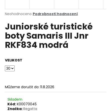
a
j
Průměrné
Neohodnoceno
Podrobnosti hodnocení
í
hodnocení
Juniorské turistické
produktu
t
je
?
boty Samaris III Jnr
0,0
z
RKF834 modrá
5
hvězdiček.
HLEDAT
VELIKOST
D
o
Můžeme doručit do:
11.8.2026
p
o
Skladem
r
Kód:
K00070045
u
Značka:
Regatta