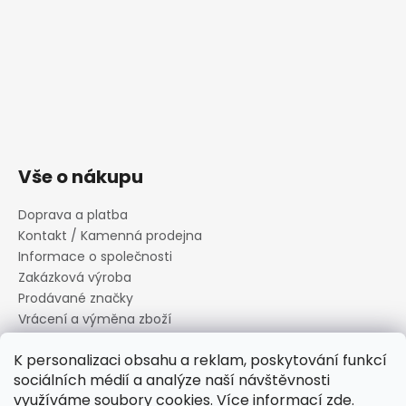
Vše o nákupu
Doprava a platba
Kontakt / Kamenná prodejna
Informace o společnosti
Zakázková výroba
Prodávané značky
Vrácení a výměna zboží
Zásady zpracování osobních údajů
K personalizaci obsahu a reklam, poskytování funkcí
Informace o souborech cookies
sociálních médií a analýze naší návštěvnosti
Reklamační řád
využíváme soubory cookies. Více informací
zde
.
Obchodní podmínky