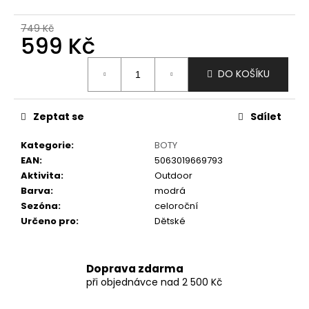
č
u
749 Kč
j
599 Kč
e
m
Měrná
DO KOŠÍKU
e
cena:
Zeptat se
Sdílet
Kategorie
:
BOTY
EAN
:
5063019669793
Aktivita
:
Outdoor
Barva
:
modrá
Sezóna
:
celoroční
Určeno pro
:
Dětské
Doprava zdarma
při objednávce nad 2 500 Kč