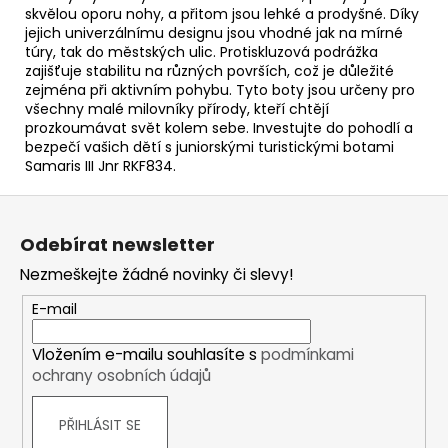
skvělou oporu nohy, a přitom jsou lehké a prodyšné. Díky
jejich univerzálnímu designu jsou vhodné jak na mírné
túry, tak do městských ulic. Protiskluzová podrážka
zajišťuje stabilitu na různých površích, což je důležité
zejména při aktivním pohybu. Tyto boty jsou určeny pro
všechny malé milovníky přírody, kteří chtějí
prozkoumávat svět kolem sebe. Investujte do pohodlí a
bezpečí vašich dětí s juniorskými turistickými botami
Samaris III Jnr RKF834.
Z
á
Odebírat newsletter
p
Nezmeškejte žádné novinky či slevy!
a
t
E-mail
í
Vložením e-mailu souhlasíte s
podmínkami
ochrany osobních údajů
PŘIHLÁSIT SE