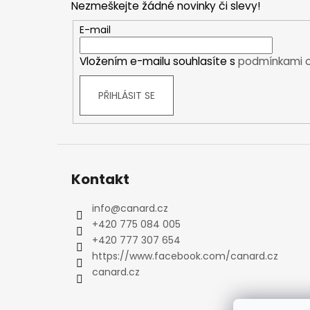
Nezmeškejte žádné novinky či slevy!
a
Kraťasy
t
Trika a košile
E-mail
í
Šaty, sukně
Vložením e-mailu souhlasíte s
podmínkami o
Mikiny
Vesty
PŘIHLÁSIT SE
Ponožky
Zimní ponožky
Outdoorové ponožky
Sportovní ponožky
Kompresní ponožky
Kontakt
Čepice, čelenky
Rukavice
info
@
canard.cz
+420 775 084 005
Plavky
+420 777 307 654
Ostatní
https://www.facebook.com/canard.cz
DĚTSKÉ
canard.cz
Bundy
Zimní bundy