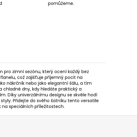
d
pomůžeme.
m pro zimní sezónu, který ocení každý bez
flanelu, což zajišťuje příjemný pocit na
ko nákrčník nebo jako elegantní šálu, a tím
a chladné dny, kdy hledáte praktický a
m. Díky univerzálnímu designu se skvěle hodí
ly. Přidejte do svého šatníku tento versatile
 na speciálních příležitostech.