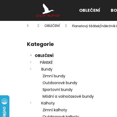
K
Přejít
na
o
OBLEČENÍ
BO
obsah
Zpět
Zpět
š
do
do
í
Domů
OBLEČENÍ
Flanelový ššátek/nákrčník 
k
obchodu
obchodu
P
o
Kategorie
Přeskočit
s
kategorie
t
OBLEČENÍ
r
PÁNSKÉ
a
Bundy
n
Zimní bundy
n
Outdoorové bundy
í
Sportovní bundy
p
Módní a volnočasové bundy
a
Kalhoty
n
Zimní kalhoty
e
Outdoorové kalhoty