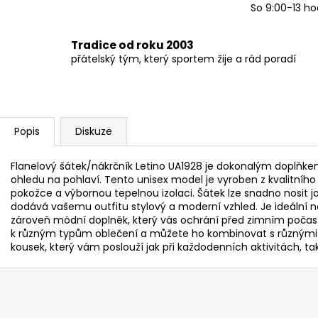
So 9:00-13 ho
Tradice od roku 2003
přátelský tým, který sportem žije a rád poradí
Popis
Diskuze
Flanelový šátek/nákrčník Letino UA1928 je dokonalým doplňke
ohledu na pohlaví. Tento unisex model je vyroben z kvalitního 
pokožce a výbornou tepelnou izolaci. Šátek lze snadno nosit ja
dodává vašemu outfitu stylový a moderní vzhled. Je ideální n
zároveň módní doplněk, který vás ochrání před zimním počasí
k různým typům oblečení a můžete ho kombinovat s různými sty
kousek, který vám poslouží jak při každodenních aktivitách, tak