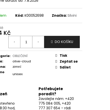
e doručit do:
7.8.2026
adem
Kód:
K00052698
Značka:
Silvini
Kč
4 Kč
ná
DO KOŠÍKU
:
Tisk
gorie
:
OBLEČENÍ
va
:
olive-cloud
Zeptat se
óna
:
zimní
Sdílet
eno
unisex
Potřebujete
lzeň
poradit?
Zavolejte nám: +420
otevřeno
775 084 005, +420
8:30 hod,
777 307 654 – rádi