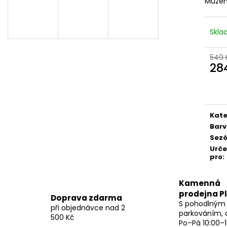
Můžem
Skl
549 
28
Měr
cena
Kate
Bar
Sez
Urč
pro
:
Kamenná
prodejna P
Doprava zdarma
S pohodlným
při objednávce nad 2
parkováním, 
500 Kč
Po–Pá 10:00–1