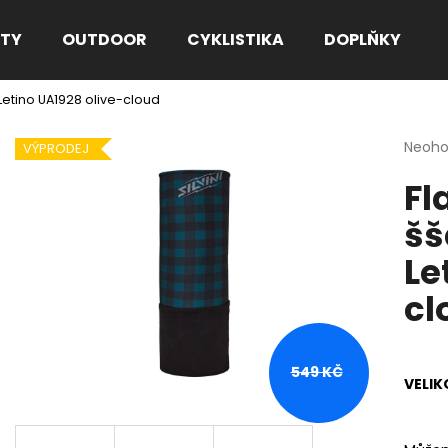
TY
OUTDOOR
CYKLISTIKA
DOPLŇKY
Letino UA1928 olive-cloud
Co potřebujete najít?
Průmě
Neoh
VÝPRODEJ
hodno
Fl
produ
HLEDAT
je
šš
0,0
z
Le
5
Doporučujeme
hvězdi
cl
549 KČ
VELIK