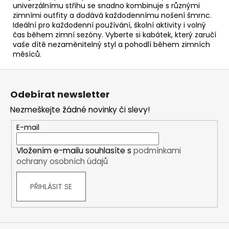
univerzálnímu střihu se snadno kombinuje s různými
zimními outfity a dodává každodennímu nošení šmrnc.
Ideální pro každodenní používání, školní aktivity i volný
čas během zimní sezóny. Vyberte si kabátek, který zaručí
vaše dítě nezaměnitelný styl a pohodlí během zimních
měsíců.
Z
á
Odebírat newsletter
p
Nezmeškejte žádné novinky či slevy!
a
t
E-mail
í
Vložením e-mailu souhlasíte s
podmínkami
ochrany osobních údajů
PŘIHLÁSIT SE