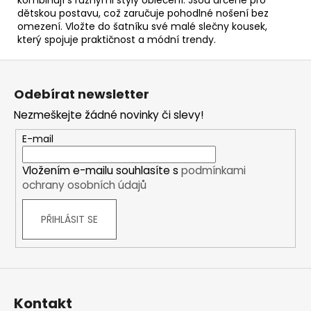
dětskou postavu, což zaručuje pohodlné nošení bez
omezení. Vložte do šatníku své malé slečny kousek,
který spojuje praktičnost a módní trendy.
Z
á
Odebírat newsletter
p
Nezmeškejte žádné novinky či slevy!
a
t
E-mail
í
Vložením e-mailu souhlasíte s
podmínkami
ochrany osobních údajů
PŘIHLÁSIT SE
Kontakt