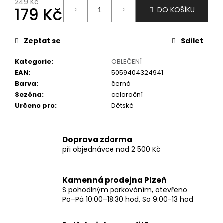
č
249 Kč
179 Kč
DO KOŠÍKU
u
j
Měrná
e
cena:
Zeptat se
Sdílet
m
e
Kategorie
:
OBLEČENÍ
EAN
:
5059404324941
Barva
:
černá
Sezóna
:
celoroční
Určeno pro
:
Dětské
Doprava zdarma
při objednávce nad 2 500 Kč
Kamenná prodejna Plzeň
S pohodlným parkováním, otevřeno
Po–Pá 10:00–18:30 hod, So 9:00-13 hod