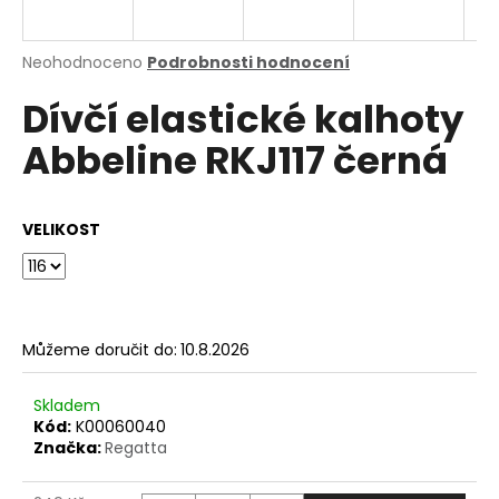
a
j
Průměrné
Neohodnoceno
Podrobnosti hodnocení
í
hodnocení
Dívčí elastické kalhoty
produktu
t
je
?
Abbeline RKJ117 černá
0,0
z
5
hvězdiček.
VELIKOST
HLEDAT
Můžeme doručit do:
10.8.2026
D
o
p
Skladem
o
Kód:
K00060040
Značka:
Regatta
r
u