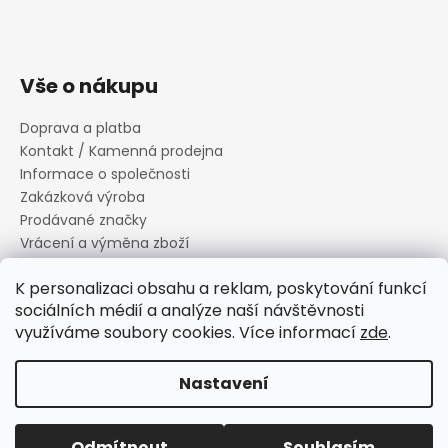
Vše o nákupu
Doprava a platba
Kontakt / Kamenná prodejna
Informace o společnosti
Zakázková výroba
Prodávané značky
Vrácení a výměna zboží
Zásady zpracování osobních údajů
K personalizaci obsahu a reklam, poskytování funkcí
Informace o souborech cookies
sociálních médií a analýze naší návštěvnosti
Reklamační řád
využíváme soubory cookies. Více informací
zde
.
Obchodní podmínky
Nastavení
Vytvořil Shoptet
Copyright 2026
Canard s.r.o.
. Všechna práva vyhrazena.
Odmítnout
Souhlasím
Upravit nastavení cookies