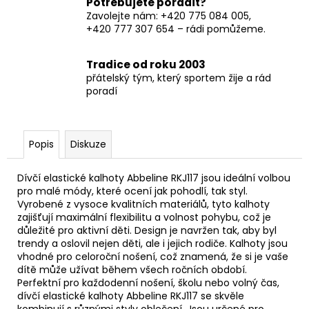
Potřebujete poradit?
Zavolejte nám: +420 775 084 005,
+420 777 307 654 – rádi pomůžeme.
Tradice od roku 2003
přátelský tým, který sportem žije a rád
poradí
Popis
Diskuze
Dívčí elastické kalhoty Abbeline RKJ117 jsou ideální volbou
pro malé módy, které ocení jak pohodlí, tak styl.
Vyrobené z vysoce kvalitních materiálů, tyto kalhoty
zajišťují maximální flexibilitu a volnost pohybu, což je
důležité pro aktivní děti. Design je navržen tak, aby byl
trendy a oslovil nejen děti, ale i jejich rodiče. Kalhoty jsou
vhodné pro celoroční nošení, což znamená, že si je vaše
dítě může užívat během všech ročních období.
Perfektní pro každodenní nošení, školu nebo volný čas,
dívčí elastické kalhoty Abbeline RKJ117 se skvěle
kombinují s různými styly oblečení. Jsou určené pro