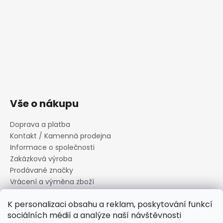
Vše o nákupu
Doprava a platba
Kontakt / Kamenná prodejna
Informace o společnosti
Zakázková výroba
Prodávané značky
Vrácení a výměna zboží
Zásady zpracování osobních údajů
K personalizaci obsahu a reklam, poskytování funkcí
Informace o souborech cookies
sociálních médií a analýze naší návštěvnosti
Reklamační řád