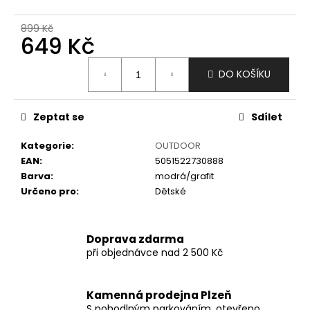
č
u
899 Kč
j
649 Kč
e
m
Měrná
DO KOŠÍKU
e
cena:
Zeptat se
Sdílet
Kategorie
:
OUTDOOR
EAN
:
5051522730888
Barva
:
modrá/grafit
Určeno pro
:
Dětské
Doprava zdarma
při objednávce nad 2 500 Kč
Kamenná prodejna Plzeň
S pohodlným parkováním, otevřeno