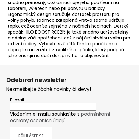
snadno přenosný, což usnadňuje jeho používání na
táboření, výletech nebo při pobytu u babičky.
Ergonomický design zaručuje dostatek prostoru pro
volný pohyb, zatímco zateplená vrstva šetrně udržuje
teplo, což oceníte zejména v nočních hodinách. Dětský
spacák HILO BOOST RCE215 je také snadno udržovatelný
a odolný vůči opotřebení, což z něj činí skvělou volbu pro
aktivní rodiny. Vybavte své dítě tímto spacákem a
dopřejte mu zážitek z kvalitního spánku, který podpoří
jeho energii na další den plný her a objevování.
Z
á
Odebírat newsletter
p
Nezmeškejte žádné novinky či slevy!
a
t
E-mail
í
Vložením e-mailu souhlasíte s
podmínkami
ochrany osobních údajů
PŘIHLÁSIT SE