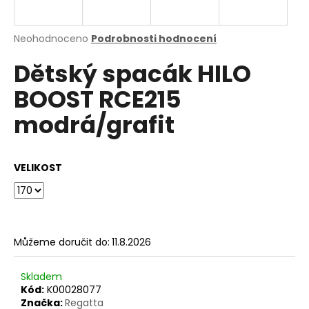
a
j
Průměrné
Neohodnoceno
Podrobnosti hodnocení
í
hodnocení
Dětský spacák HILO
produktu
t
je
?
BOOST RCE215
0,0
z
modrá/grafit
5
hvězdiček.
HLEDAT
VELIKOST
D
o
Můžeme doručit do:
11.8.2026
p
o
Skladem
r
Kód:
K00028077
u
Značka:
Regatta