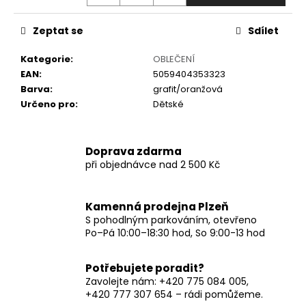
č
Měrná
u
cena:
j
Zeptat se
Sdílet
e
Kategorie
:
OBLEČENÍ
m
EAN
:
5059404353323
e
Barva
:
grafit/oranžová
Určeno pro
:
Dětské
Doprava zdarma
při objednávce nad 2 500 Kč
Kamenná prodejna Plzeň
S pohodlným parkováním, otevřeno
Po–Pá 10:00–18:30 hod, So 9:00-13 hod
Potřebujete poradit?
Zavolejte nám: +420 775 084 005,
+420 777 307 654 – rádi pomůžeme.