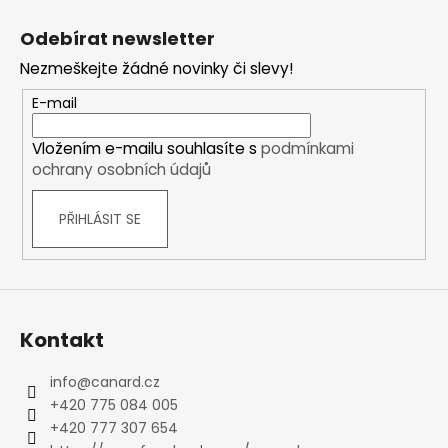
Z
á
Odebírat newsletter
p
Nezmeškejte žádné novinky či slevy!
a
t
E-mail
í
Vložením e-mailu souhlasíte s
podmínkami
ochrany osobních údajů
PŘIHLÁSIT SE
Kontakt
info
@
canard.cz
+420 775 084 005
+420 777 307 654