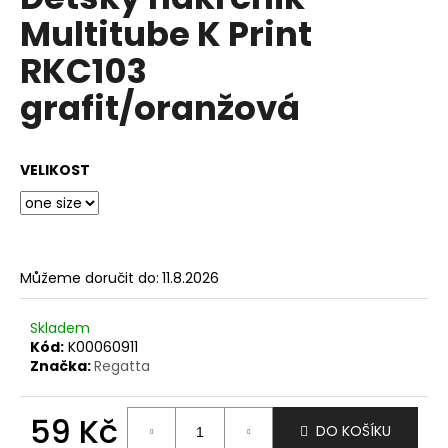
je
a
Multitube K Print
0,0
z
j
RKC103
5
í
hvězdiček.
grafit/oranžová
t
?
VELIKOST
HLEDAT
Můžeme doručit do:
11.8.2026
D
Skladem
o
Kód:
K00060911
p
Značka:
Regatta
o
r
59 Kč
u
DO KOŠÍKU