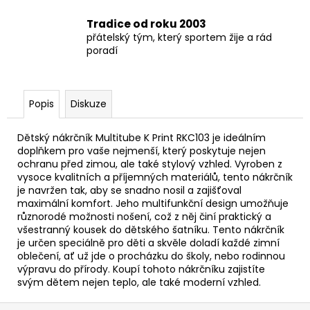
Tradice od roku 2003
přátelský tým, který sportem žije a rád
poradí
Popis
Diskuze
Dětský nákrčník Multitube K Print RKC103 je ideálním
doplňkem pro vaše nejmenší, který poskytuje nejen
ochranu před zimou, ale také stylový vzhled. Vyroben z
vysoce kvalitních a příjemných materiálů, tento nákrčník
je navržen tak, aby se snadno nosil a zajišťoval
maximální komfort. Jeho multifunkční design umožňuje
různorodé možnosti nošení, což z něj činí praktický a
všestranný kousek do dětského šatníku. Tento nákrčník
je určen speciálně pro děti a skvěle doladí každé zimní
oblečení, ať už jde o procházku do školy, nebo rodinnou
výpravu do přírody. Koupí tohoto nákrčníku zajistíte
svým dětem nejen teplo, ale také moderní vzhled.