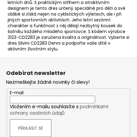
letních dnů. S praktickým střihem a atraktivním
designem je tento dres určený speciálně pro děti a své
oblibě si získá nejen na cyklistických výletech, ale i při
jiných sportovních aktivitách. Jeho letní sezónní
charakter a funkčnost z něj dělají nezbytný kousek do
šatníku každého mladého sportovce. S kódem výrobce
3123-CD2283 je zaručena kvalita a originálnost. Vyberte si
dres Silvini CD2283 Denni a podpořte vaše dítě v
aktivním životním stylu.
Z
á
Odebírat newsletter
p
Nezmeškejte žádné novinky či slevy!
a
t
E-mail
í
Vložením e-mailu souhlasíte s
podmínkami
ochrany osobních údajů
PŘIHLÁSIT SE