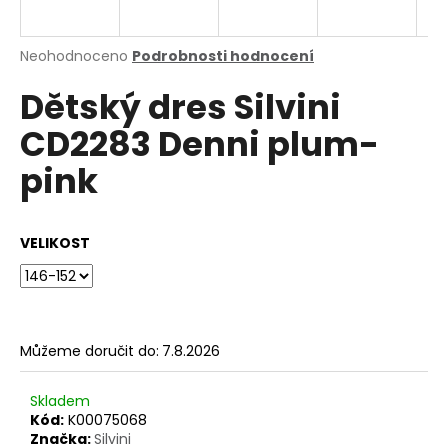
a
j
Průměrné
Neohodnoceno
Podrobnosti hodnocení
í
hodnocení
Dětský dres Silvini
produktu
t
je
?
CD2283 Denni plum-
0,0
z
pink
5
hvězdiček.
HLEDAT
VELIKOST
D
o
Můžeme doručit do:
7.8.2026
p
o
Skladem
r
Kód:
K00075068
u
Značka:
Silvini