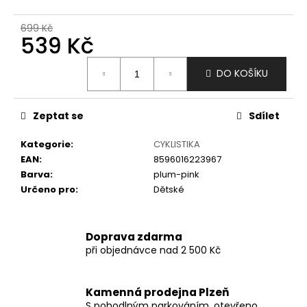
č
u
699 Kč
j
539 Kč
e
m
Měrná
DO KOŠÍKU
e
cena:
Zeptat se
Sdílet
Kategorie
:
CYKLISTIKA
EAN
:
8596016223967
Barva
:
plum-pink
Určeno pro
:
Dětské
Doprava zdarma
při objednávce nad 2 500 Kč
Kamenná prodejna Plzeň
S pohodlným parkováním, otevřeno