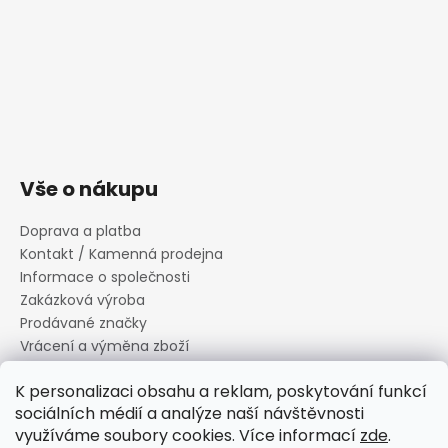
Vše o nákupu
Doprava a platba
Kontakt / Kamenná prodejna
Informace o společnosti
Zakázková výroba
Prodávané značky
Vrácení a výměna zboží
Zásady zpracování osobních údajů
K personalizaci obsahu a reklam, poskytování funkcí
Informace o souborech cookies
sociálních médií a analýze naší návštěvnosti
Reklamační řád
využíváme soubory cookies. Více informací
zde
.
Obchodní podmínky