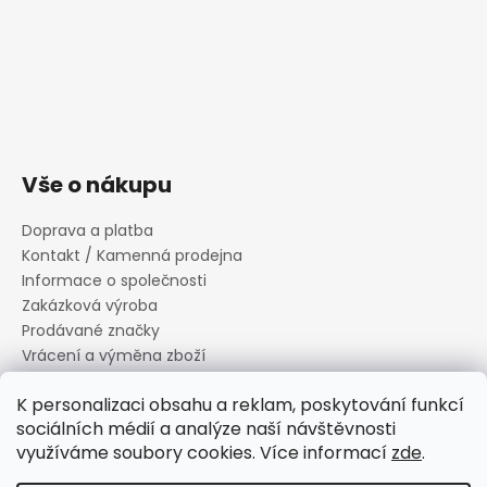
Vše o nákupu
Doprava a platba
Kontakt / Kamenná prodejna
Informace o společnosti
Zakázková výroba
Prodávané značky
Vrácení a výměna zboží
Zásady zpracování osobních údajů
K personalizaci obsahu a reklam, poskytování funkcí
Informace o souborech cookies
sociálních médií a analýze naší návštěvnosti
Reklamační řád
využíváme soubory cookies. Více informací
zde
.
Obchodní podmínky