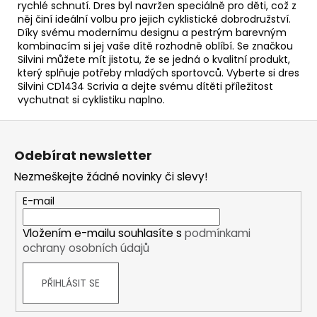
rychlé schnutí. Dres byl navržen speciálně pro děti, což z
něj činí ideální volbu pro jejich cyklistické dobrodružství.
Díky svému modernímu designu a pestrým barevným
kombinacím si jej vaše dítě rozhodně oblíbí. Se značkou
Silvini můžete mít jistotu, že se jedná o kvalitní produkt,
který splňuje potřeby mladých sportovců. Vyberte si dres
Silvini CD1434 Scrivia a dejte svému dítěti příležitost
vychutnat si cyklistiku naplno.
Z
á
Odebírat newsletter
p
Nezmeškejte žádné novinky či slevy!
a
t
E-mail
í
Vložením e-mailu souhlasíte s
podmínkami
ochrany osobních údajů
PŘIHLÁSIT SE