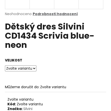
a
j
Průměrné
Neohodnoceno
Podrobnosti hodnocení
í
hodnocení
Dětský dres Silvini
produktu
t
je
?
CD1434 Scrivia blue-
0,0
z
neon
5
hvězdiček.
HLEDAT
VELIKOST
D
o
Můžeme doručit do:
Zvolte variantu
p
o
Zvolte variantu
r
Kód:
Zvolte variantu
u
Značka:
Silvini