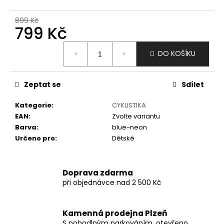
č
u
899 Kč
j
799 Kč
e
m
Měrná
DO KOŠÍKU
e
cena:
Zeptat se
Sdílet
Kategorie
:
CYKLISTIKA
EAN
:
Zvolte variantu
Barva
:
blue-neon
Určeno pro
:
Dětské
Doprava zdarma
při objednávce nad 2 500 Kč
Kamenná prodejna Plzeň
S pohodlným parkováním, otevřeno