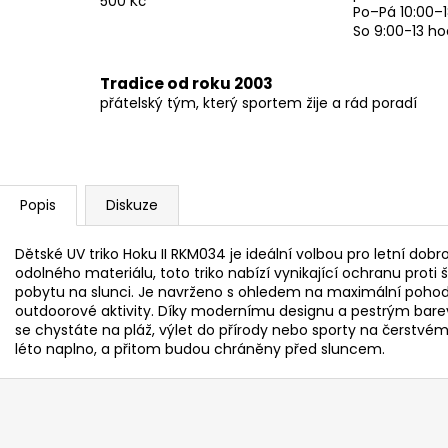
500 Kč
Po–Pá 10:00–1
So 9:00-13 ho
Tradice od roku 2003
přátelský tým, který sportem žije a rád poradí
Popis
Diskuze
Dětské UV triko Hoku II RKM034 je ideální volbou pro letní dobr
odolného materiálu, toto triko nabízí vynikající ochranu proti š
pobytu na slunci. Je navrženo s ohledem na maximální pohodlí
outdoorové aktivity. Díky modernímu designu a pestrým barevn
se chystáte na pláž, výlet do přírody nebo sporty na čerstvém vz
léto naplno, a přitom budou chráněny před sluncem.