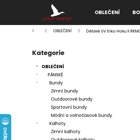
K
Přejít
na
o
OBLEČENÍ
BO
obsah
Zpět
Zpět
š
do
do
í
Domů
OBLEČENÍ
Dětské UV triko Hoku II RK
k
obchodu
obchodu
P
o
Kategorie
Přeskočit
s
kategorie
t
OBLEČENÍ
r
PÁNSKÉ
a
Bundy
n
Zimní bundy
n
Outdoorové bundy
í
Sportovní bundy
p
Módní a volnočasové bundy
a
Kalhoty
n
Zimní kalhoty
e
Outdoorové kalhoty