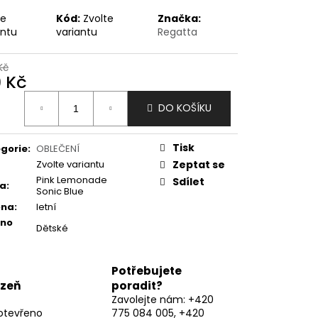
te
Kód:
Zvolte
Značka:
antu
variantu
Regatta
Kč
9 Kč
ná
DO KOŠÍKU
:
Tisk
gorie
:
OBLEČENÍ
Zvolte variantu
Zeptat se
Pink Lemonade
Sdílet
va
:
Sonic Blue
óna
:
letní
eno
Dětské
Potřebujete
lzeň
poradit?
Zavolejte nám: +420
otevřeno
775 084 005, +420