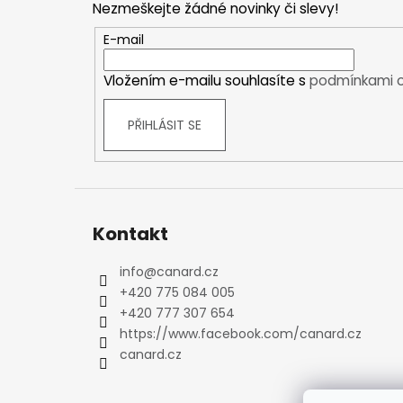
Nezmeškejte žádné novinky či slevy!
Kraťasy
a
Trika a košile
t
E-mail
Šaty, sukně
í
Vložením e-mailu souhlasíte s
podmínkami o
Mikiny
Vesty
PŘIHLÁSIT SE
Ponožky
Zimní ponožky
Outdoorové ponožky
Sportovní ponožky
Kompresní ponožky
Kontakt
Čepice, čelenky
Rukavice
info
@
canard.cz
+420 775 084 005
Plavky
+420 777 307 654
Ostatní
https://www.facebook.com/canard.cz
DĚTSKÉ
canard.cz
Bundy
Zimní bundy