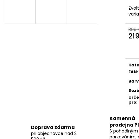
Zvol
vari
399 
21
Měr
cena
Kate
EAN
:
Bar
Sez
Urč
pro
:
Kamenná
prodejna P
Doprava zdarma
S pohodlným
při objednávce nad 2
parkováním, 