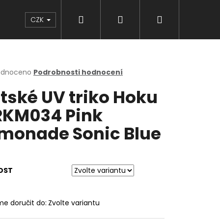
Hledat
Přihlášení
Nákupní
Značky
CZK
košík
rné
odnoceno
Podrobnosti hodnocení
cení
tské UV triko Hoku
ktu
 RKM034 Pink
monade Sonic Blue
ček.
OST
e doručit do:
Zvolte variantu