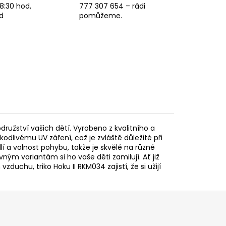
8:30 hod,
777 307 654 – rádi
d
pomůžeme.
odružství vašich dětí. Vyrobeno z kvalitního a
kodlivému UV záření, což je zvláště důležité při
 a volnost pohybu, takže je skvělé na různé
ým variantám si ho vaše děti zamilují. Ať již
duchu, triko Hoku II RKM034 zajistí, že si užijí