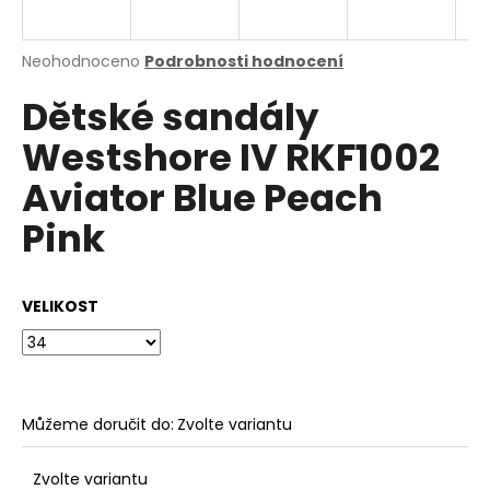
a
j
Průměrné
Neohodnoceno
Podrobnosti hodnocení
í
hodnocení
Dětské sandály
produktu
t
je
?
Westshore IV RKF1002
0,0
z
Aviator Blue Peach
5
hvězdiček.
Pink
HLEDAT
VELIKOST
D
o
p
o
Můžeme doručit do:
Zvolte variantu
r
u
Zvolte variantu