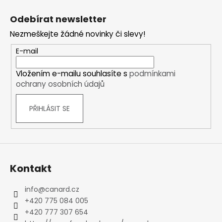
Z
á
Odebírat newsletter
p
Nezmeškejte žádné novinky či slevy!
a
t
E-mail
í
Vložením e-mailu souhlasíte s
podmínkami
ochrany osobních údajů
PŘIHLÁSIT SE
Kontakt
info
@
canard.cz
+420 775 084 005
+420 777 307 654