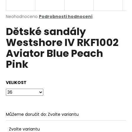
a
j
Průměrné
Neohodnoceno
Podrobnosti hodnocení
í
hodnocení
Dětské sandály
produktu
t
je
?
Westshore IV RKF1002
0,0
z
Aviator Blue Peach
5
hvězdiček.
Pink
HLEDAT
VELIKOST
D
o
p
o
Můžeme doručit do:
Zvolte variantu
r
u
Zvolte variantu