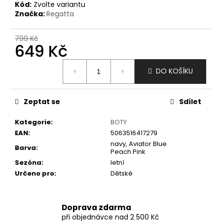
č
Kód:
Zvolte variantu
u
Značka:
Regatta
j
e
799 Kč
m
649 Kč
e
Měrná
DO KOŠÍKU
cena:
Zeptat se
Sdílet
Kategorie
:
BOTY
EAN
:
5063516417279
navy, Aviator Blue
Barva
:
Peach Pink
Sezóna
:
letní
Určeno pro
:
Dětské
Doprava zdarma
při objednávce nad 2 500 Kč