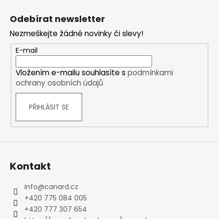
Z
á
Odebírat newsletter
p
Nezmeškejte žádné novinky či slevy!
a
t
E-mail
í
Vložením e-mailu souhlasíte s
podmínkami
ochrany osobních údajů
PŘIHLÁSIT SE
Kontakt
info
@
canard.cz
+420 775 084 005
+420 777 307 654