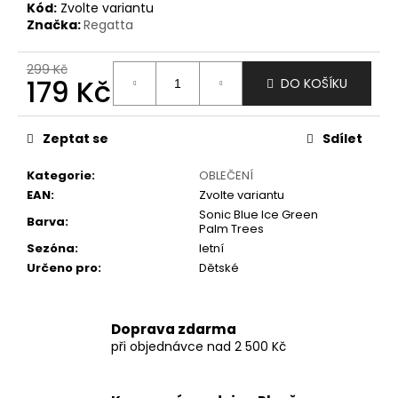
č
Kód:
Zvolte variantu
u
Značka:
Regatta
j
e
299 Kč
m
179 Kč
DO KOŠÍKU
e
Měrná
cena:
Zeptat se
Sdílet
Kategorie
:
OBLEČENÍ
EAN
:
Zvolte variantu
Sonic Blue Ice Green
Barva
:
Palm Trees
Sezóna
:
letní
Určeno pro
:
Dětské
Doprava zdarma
při objednávce nad 2 500 Kč