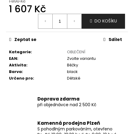
č
1 890 Kč
1 607 Kč
u
j
Měrná
e
DO KOŠÍKU
cena:
m
e
Zeptat se
Sdílet
Kategorie
:
OBLEČENÍ
EAN
:
Zvolte variantu
Aktivita
:
Běžky
Barva
:
black
Určeno pro
:
Dětské
Doprava zdarma
při objednávce nad 2 500 Kč
Kamenná prodejna Plzeň
S pohodlným parkováním, otevřeno