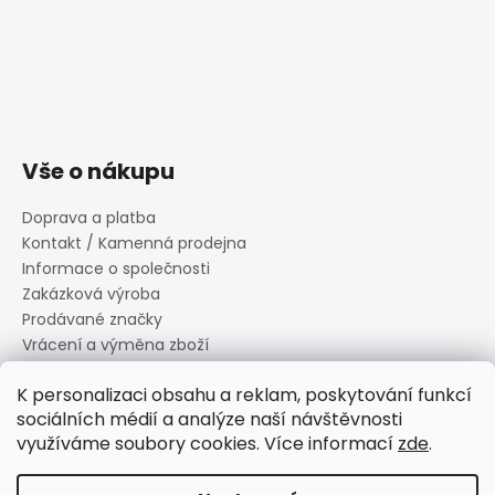
Vše o nákupu
Doprava a platba
Kontakt / Kamenná prodejna
Informace o společnosti
Zakázková výroba
Prodávané značky
Vrácení a výměna zboží
Zásady zpracování osobních údajů
K personalizaci obsahu a reklam, poskytování funkcí
Informace o souborech cookies
sociálních médií a analýze naší návštěvnosti
Reklamační řád
využíváme soubory cookies. Více informací
zde
.
Obchodní podmínky