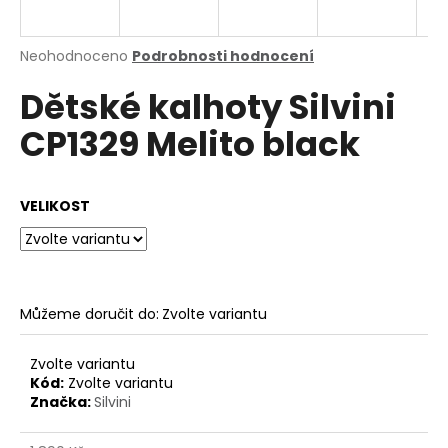
a
j
Průměrné
Neohodnoceno
Podrobnosti hodnocení
í
hodnocení
Dětské kalhoty Silvini
produktu
t
je
?
CP1329 Melito black
0,0
z
5
hvězdiček.
VELIKOST
HLEDAT
Můžeme doručit do:
Zvolte variantu
D
o
p
Zvolte variantu
o
Kód:
Zvolte variantu
Značka:
Silvini
r
u