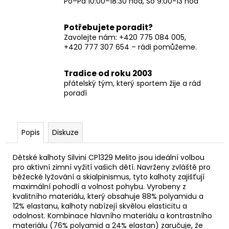
Po–Pá 10:00–18:30 hod, So 9:00-13 hod
Potřebujete poradit?
Zavolejte nám: +420 775 084 005,
+420 777 307 654 – rádi pomůžeme.
Tradice od roku 2003
přátelský tým, který sportem žije a rád
poradí
Popis
Diskuze
Dětské kalhoty Silvini CP1329 Melito jsou ideální volbou
pro aktivní zimní vyžití vašich dětí. Navrženy zvláště pro
běžecké lyžování a skialpinismus, tyto kalhoty zajišťují
maximální pohodlí a volnost pohybu. Vyrobeny z
kvalitního materiálu, který obsahuje 88% polyamidu a
12% elastanu, kalhoty nabízejí skvělou elasticitu a
odolnost. Kombinace hlavního materiálu a kontrastního
materiálu (76% polyamid a 24% elastan) zaručuje, že