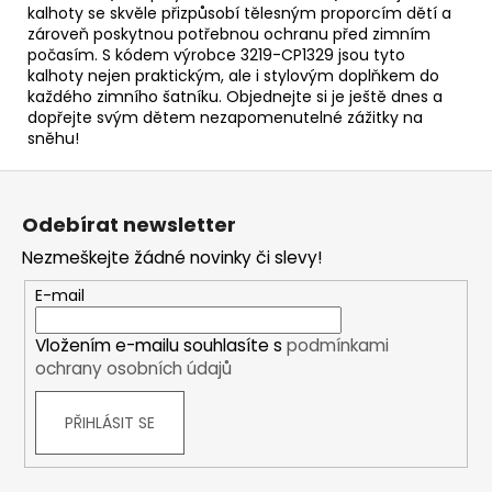
kalhoty se skvěle přizpůsobí tělesným proporcím dětí a
zároveň poskytnou potřebnou ochranu před zimním
počasím. S kódem výrobce 3219-CP1329 jsou tyto
kalhoty nejen praktickým, ale i stylovým doplňkem do
každého zimního šatníku. Objednejte si je ještě dnes a
dopřejte svým dětem nezapomenutelné zážitky na
sněhu!
Z
á
Odebírat newsletter
p
Nezmeškejte žádné novinky či slevy!
a
t
E-mail
í
Vložením e-mailu souhlasíte s
podmínkami
ochrany osobních údajů
PŘIHLÁSIT SE