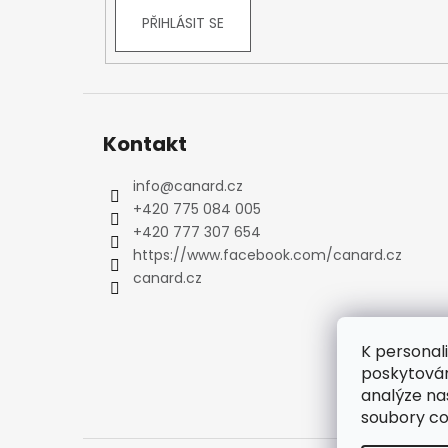
Kraťasy
PŘIHLÁSIT SE
Trika a košile
Šaty, sukně
Mikiny
Vesty
Kontakt
Ponožky
Zimní ponožky
info
@
canard.cz
Outdoorové ponožky
+420 775 084 005
Sportovní ponožky
+420 777 307 654
Kompresní ponožky
https://www.facebook.com/canard.cz
Čepice, čelenky
canard.cz
Rukavice
Plavky
K personal
Ostatní
poskytován
DĚTSKÉ
analýze na
Bundy
soubory co
Zimní bundy