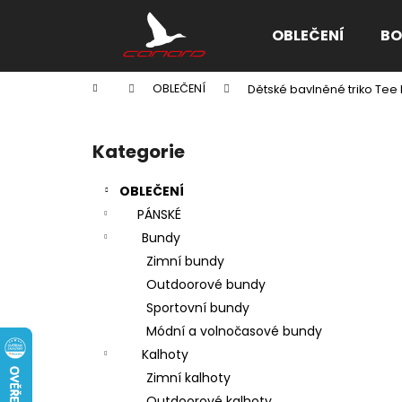
K
Přejít
na
o
OBLEČENÍ
BO
obsah
Zpět
Zpět
š
do
do
í
Domů
OBLEČENÍ
Dětské bavlněné triko Tee 
k
obchodu
obchodu
P
o
Kategorie
Přeskočit
s
kategorie
t
OBLEČENÍ
r
PÁNSKÉ
a
Bundy
n
Zimní bundy
n
Outdoorové bundy
í
Sportovní bundy
p
Módní a volnočasové bundy
a
Kalhoty
n
Zimní kalhoty
e
Outdoorové kalhoty