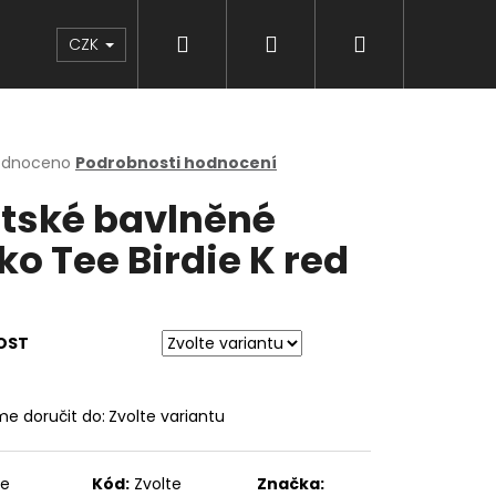
Hledat
Přihlášení
Nákupní
Značky
CZK
košík
rné
odnoceno
Podrobnosti hodnocení
cení
tské bavlněné
ktu
iko Tee Birdie K red
ček.
OST
e doručit do:
Zvolte variantu
te
Kód:
Zvolte
Značka: