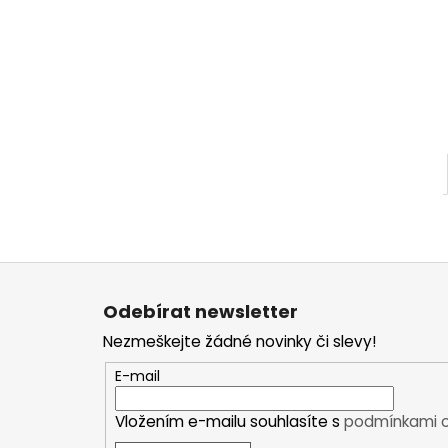
Plavky
Ostatní
DÁMSKÉ
Bundy
Zimní bundy
Outdoorové bundy
Sportovní bundy
Módní a volnočasové bundy
Kalhoty
Zimní kalhoty
Z
Outdoorové kalhoty
á
Sportovní kalhoty
Odebírat newsletter
p
Funkční prádlo
Nezmeškejte žádné novinky či slevy!
a
Krátký rukáv
t
E-mail
Dlouhý rukáv
í
Spodky
Vložením e-mailu souhlasíte s
podmínkami o
Spodní prádlo