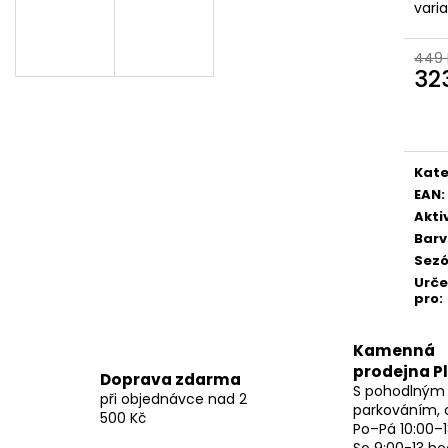
vari
449 
32
Měr
cena
Kate
EAN
:
Akti
Bar
Sez
Urč
pro
:
Kamenná
prodejna P
Doprava zdarma
S pohodlným
při objednávce nad 2
parkováním, 
500 Kč
Po–Pá 10:00–1
So 9:00-13 ho