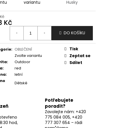
antu
variantu
Husky
Kč
3 Kč
ná
DO KOŠÍKU
:
Tisk
gorie
:
OBLEČENÍ
Zvolte variantu
Zeptat se
vita
:
Outdoor
Sdílet
va
:
red
óna
:
letní
eno
Dětské
Potřebujete
lzeň
poradit?
Zavolejte nám: +420
otevřeno
775 084 005, +420
8:30 hod,
777 307 654 – rádi
d
pomůžeme.