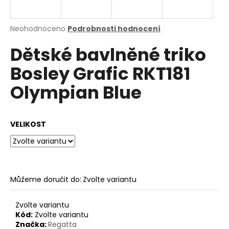
a
j
Průměrné
Neohodnoceno
Podrobnosti hodnocení
í
hodnocení
Dětské bavlněné triko
produktu
t
je
?
Bosley Grafic RKT181
0,0
z
Olympian Blue
5
hvězdiček.
HLEDAT
VELIKOST
D
o
Můžeme doručit do:
Zvolte variantu
p
o
Zvolte variantu
r
Kód:
Zvolte variantu
u
Značka:
Regatta