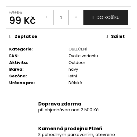
č
u
179 Kč
j
99 Kč
DO KOŠÍKU
e
m
Měrná
e
cena:
Zeptat se
Sdílet
Kategorie
:
OBLEČENÍ
EAN
:
Zvolte variantu
Aktivita
:
Outdoor
Barva
:
navy
Sezóna
:
letní
Určeno pro
:
Dětské
Doprava zdarma
při objednávce nad 2 500 Kč
Kamenná prodejna Plzeň
S pohodlným parkováním, otevřeno