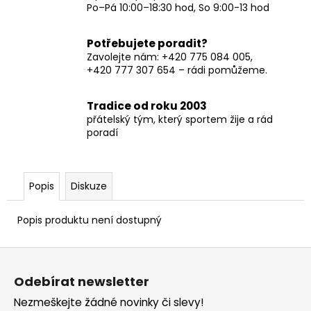
Po–Pá 10:00–18:30 hod, So 9:00-13 hod
Potřebujete poradit?
Zavolejte nám: +420 775 084 005,
+420 777 307 654 – rádi pomůžeme.
Tradice od roku 2003
přátelský tým, který sportem žije a rád
poradí
Popis
Diskuze
Popis produktu není dostupný
Z
á
Odebírat newsletter
p
Nezmeškejte žádné novinky či slevy!
a