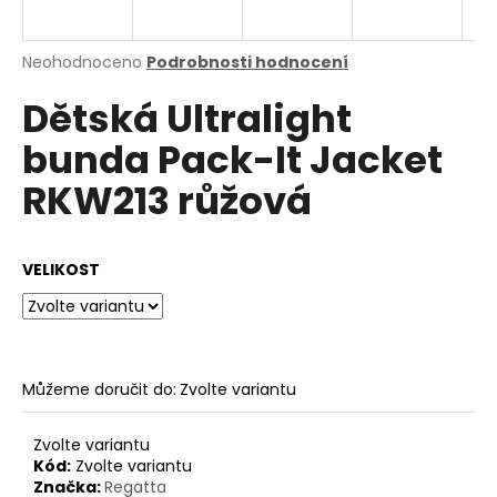
a
j
Průměrné
Neohodnoceno
Podrobnosti hodnocení
í
hodnocení
Dětská Ultralight
produktu
t
je
?
bunda Pack-It Jacket
0,0
z
RKW213 růžová
5
hvězdiček.
HLEDAT
VELIKOST
D
o
Můžeme doručit do:
Zvolte variantu
p
o
Zvolte variantu
r
Kód:
Zvolte variantu
u
Značka:
Regatta