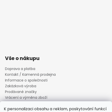
Vše o nákupu
Doprava a platba
Kontakt / Kamenná prodejna
Informace o společnosti
Zakázková výroba
Prodávané značky
Vrácení a výměna zboží
Zásady zpracování osobních údajů
K personalizaci obsahu a reklam, poskytování funkcí
Informace o souborech cookies