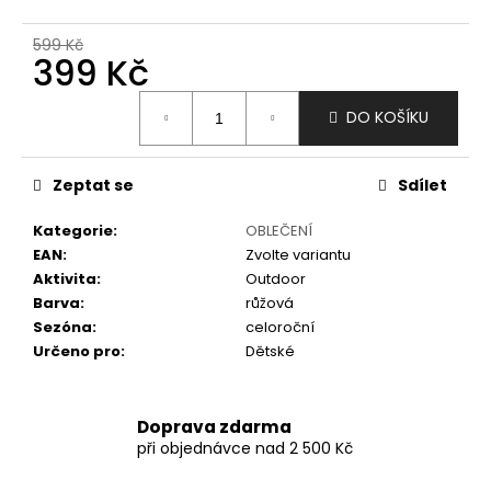
č
u
599 Kč
j
399 Kč
e
m
Měrná
DO KOŠÍKU
e
cena:
Zeptat se
Sdílet
Kategorie
:
OBLEČENÍ
EAN
:
Zvolte variantu
Aktivita
:
Outdoor
Barva
:
růžová
Sezóna
:
celoroční
Určeno pro
:
Dětské
Doprava zdarma
při objednávce nad 2 500 Kč