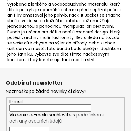
vyrobena z lehkého a vodoodpudivého materiálu, který
dítěti poskytuje optimální ochranu před nepřízní počasí,
aniž by omezoval jeho pohyb. Pack-It Jacket se snadno
sbalí a vejde se do každého batohu, což umožňuje
jednoduchou a pohodlnou manipulaci při cestování.
Bunda je určena pro děti a nabízí moderní design, který
potěší všechny malé fashionisty. Bez ohledu na to, zda
se vaše dítě chystá na výlet do přírody, nebo si chce
užít den ve městě, tato bunda bude skvělým doplňkem
jeho šatníku. Vybavte své dítě tímto nadčasovým
kouskem, který kombinuje funkčnost a styl.
Z
á
Odebírat newsletter
p
Nezmeškejte žádné novinky či slevy!
a
t
E-mail
í
Vložením e-mailu souhlasíte s
podmínkami
ochrany osobních údajů