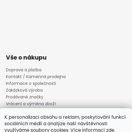
Vše o nákupu
Doprava a platba
Kontakt / Kamenná prodejna
Informace o společnosti
Zakázková výroba
Prodávané značky
Vrácení a výměna zboží
Zásady zpracování osobních údajů
K personalizaci obsahu a reklam, poskytování funkcí
Informace o souborech cookies
sociálních médií a analýze naší návštěvnosti
Reklamační řád
využíváme soubory cookies. Více informací
zde
.
Obchodní podmínky