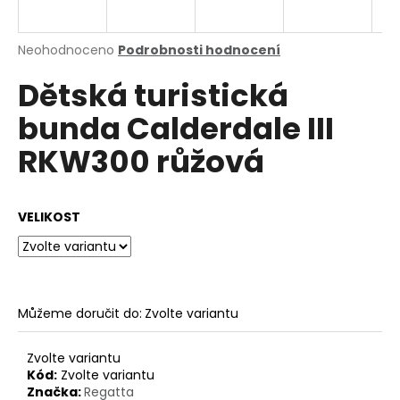
a
j
Průměrné
Neohodnoceno
Podrobnosti hodnocení
í
hodnocení
Dětská turistická
produktu
t
je
?
bunda Calderdale III
0,0
z
RKW300 růžová
5
hvězdiček.
HLEDAT
VELIKOST
D
o
Můžeme doručit do:
Zvolte variantu
p
o
Zvolte variantu
r
Kód:
Zvolte variantu
u
Značka:
Regatta