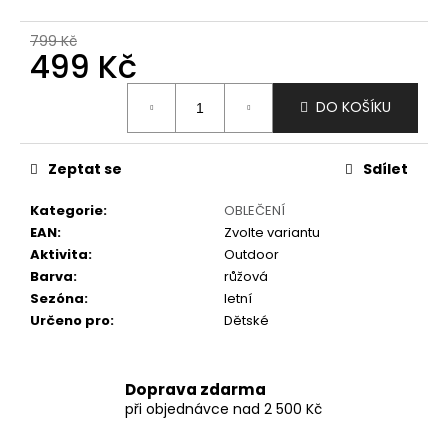
č
u
799 Kč
j
499 Kč
e
m
Měrná
DO KOŠÍKU
e
cena:
Zeptat se
Sdílet
Kategorie
:
OBLEČENÍ
EAN
:
Zvolte variantu
Aktivita
:
Outdoor
Barva
:
růžová
Sezóna
:
letní
Určeno pro
:
Dětské
Doprava zdarma
při objednávce nad 2 500 Kč