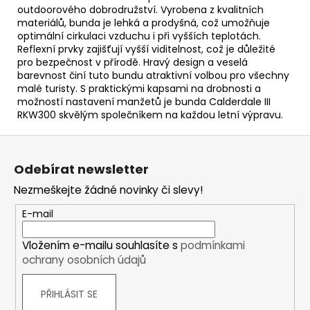
outdoorového dobrodružství. Vyrobena z kvalitních
materiálů, bunda je lehká a prodyšná, což umožňuje
optimální cirkulaci vzduchu i při vyšších teplotách.
Reflexní prvky zajišťují vyšší viditelnost, což je důležité
pro bezpečnost v přírodě. Hravý design a veselá
barevnost činí tuto bundu atraktivní volbou pro všechny
malé turisty. S praktickými kapsami na drobnosti a
možností nastavení manžetů je bunda Calderdale III
RKW300 skvělým společníkem na každou letní výpravu.
Z
á
Odebírat newsletter
p
Nezmeškejte žádné novinky či slevy!
a
t
E-mail
í
Vložením e-mailu souhlasíte s
podmínkami
ochrany osobních údajů
PŘIHLÁSIT SE