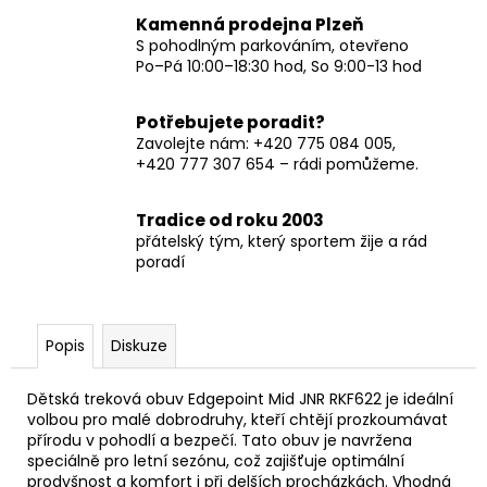
Kamenná prodejna Plzeň
S pohodlným parkováním, otevřeno
Po–Pá 10:00–18:30 hod, So 9:00-13 hod
Potřebujete poradit?
Zavolejte nám: +420 775 084 005,
+420 777 307 654 – rádi pomůžeme.
Tradice od roku 2003
přátelský tým, který sportem žije a rád
poradí
Popis
Diskuze
Dětská treková obuv Edgepoint Mid JNR RKF622 je ideální
volbou pro malé dobrodruhy, kteří chtějí prozkoumávat
přírodu v pohodlí a bezpečí. Tato obuv je navržena
speciálně pro letní sezónu, což zajišťuje optimální
prodyšnost a komfort i při delších procházkách. Vhodná