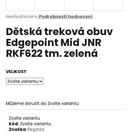
a
j
Průměrné
Neohodnoceno
Podrobnosti hodnocení
í
hodnocení
Dětská treková obuv
produktu
t
je
?
Edgepoint Mid JNR
0,0
z
RKF622 tm. zelená
5
hvězdiček.
HLEDAT
VELIKOST
D
o
Můžeme doručit do:
Zvolte variantu
p
o
Zvolte variantu
r
Kód:
Zvolte variantu
u
Značka:
Regatta