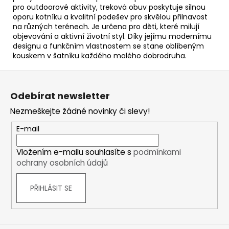
pro outdoorové aktivity, treková obuv poskytuje silnou
oporu kotníku a kvalitní podešev pro skvělou přilnavost
na různých terénech. Je určena pro děti, které milují
objevování a aktivní životní styl. Díky jejímu modernímu
designu a funkčním vlastnostem se stane oblíbeným
kouskem v šatníku každého malého dobrodruha.
Z
á
Odebírat newsletter
p
Nezmeškejte žádné novinky či slevy!
a
t
E-mail
í
Vložením e-mailu souhlasíte s
podmínkami
ochrany osobních údajů
PŘIHLÁSIT SE