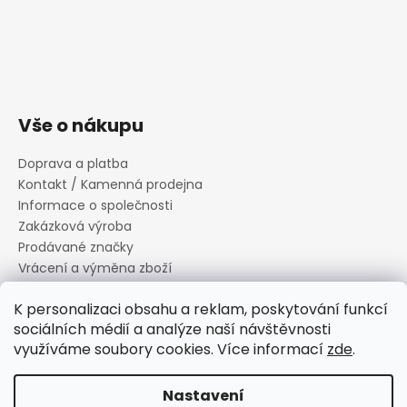
Vše o nákupu
Doprava a platba
Kontakt / Kamenná prodejna
Informace o společnosti
Zakázková výroba
Prodávané značky
Vrácení a výměna zboží
Zásady zpracování osobních údajů
K personalizaci obsahu a reklam, poskytování funkcí
Informace o souborech cookies
sociálních médií a analýze naší návštěvnosti
Reklamační řád
využíváme soubory cookies. Více informací
zde
.
Obchodní podmínky
Nastavení