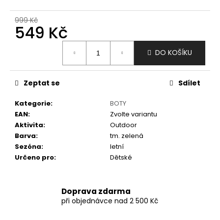
č
u
999 Kč
j
549 Kč
e
m
Měrná
DO KOŠÍKU
e
cena:
Zeptat se
Sdílet
Kategorie
:
BOTY
EAN
:
Zvolte variantu
Aktivita
:
Outdoor
Barva
:
tm. zelená
Sezóna
:
letní
Určeno pro
:
Dětské
Doprava zdarma
při objednávce nad 2 500 Kč