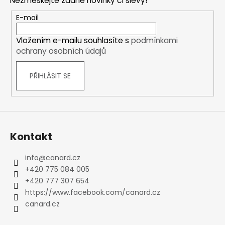
Nezmeškejte žádné novinky či slevy!
a
t
E-mail
í
Vložením e-mailu souhlasíte s
podmínkami
ochrany osobních údajů
PŘIHLÁSIT SE
Kontakt
info
@
canard.cz
+420 775 084 005
+420 777 307 654
https://www.facebook.com/canard.cz
canard.cz