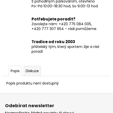
S pohodlným parkováním, otevřeno
Po–Pá 10:00–18:30 hod, So 9:00-13 hod
Potřebujete poradit?
Zavolejte nám: +420 775 084 005,
+420 777 307 654 – rádi pomůžeme.
Tradice od roku 2003
přátelský tým, který sportem žije a rád
poradí
Popis
Diskuze
Popis produktu není dostupný
Z
á
Odebírat newsletter
p