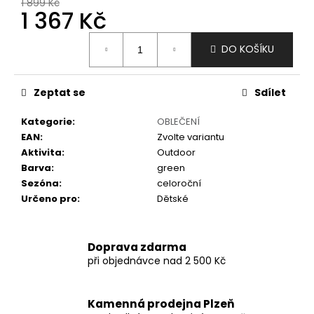
č
1 899 Kč
1 367 Kč
u
j
Měrná
e
DO KOŠÍKU
cena:
m
e
Zeptat se
Sdílet
Kategorie
:
OBLEČENÍ
EAN
:
Zvolte variantu
Aktivita
:
Outdoor
Barva
:
green
Sezóna
:
celoroční
Určeno pro
:
Dětské
Doprava zdarma
při objednávce nad 2 500 Kč
Kamenná prodejna Plzeň