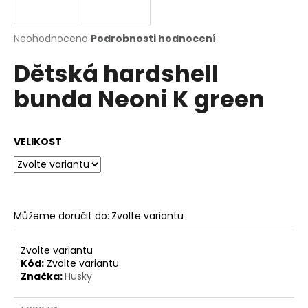
a
j
Průměrné
Neohodnoceno
Podrobnosti hodnocení
í
hodnocení
Dětská hardshell
produktu
t
je
?
bunda Neoni K green
0,0
z
5
hvězdiček.
VELIKOST
HLEDAT
Můžeme doručit do:
Zvolte variantu
D
o
p
Zvolte variantu
o
Kód:
Zvolte variantu
Značka:
Husky
r
u