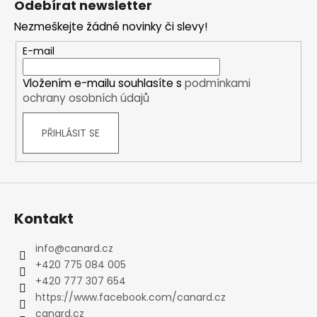
Odebírat newsletter
p
Nezmeškejte žádné novinky či slevy!
a
t
E-mail
í
Vložením e-mailu souhlasíte s
podmínkami
ochrany osobních údajů
PŘIHLÁSIT SE
Kontakt
info
@
canard.cz
+420 775 084 005
+420 777 307 654
https://www.facebook.com/canard.cz
canard.cz