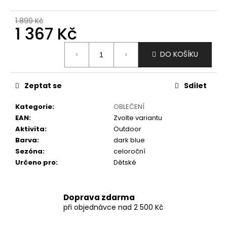
č
u
1 899 Kč
j
1 367 Kč
e
m
Měrná
DO KOŠÍKU
e
cena:
Zeptat se
Sdílet
Kategorie
:
OBLEČENÍ
EAN
:
Zvolte variantu
Aktivita
:
Outdoor
Barva
:
dark blue
Sezóna
:
celoroční
Určeno pro
:
Dětské
Doprava zdarma
při objednávce nad 2 500 Kč