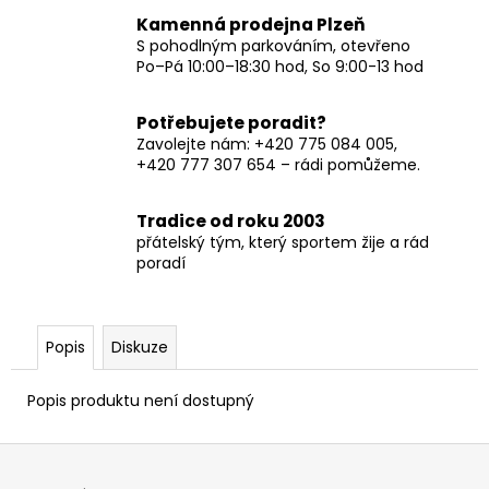
Kamenná prodejna Plzeň
S pohodlným parkováním, otevřeno
Po–Pá 10:00–18:30 hod, So 9:00-13 hod
Potřebujete poradit?
Zavolejte nám: +420 775 084 005,
+420 777 307 654 – rádi pomůžeme.
Tradice od roku 2003
přátelský tým, který sportem žije a rád
poradí
Popis
Diskuze
Popis produktu není dostupný
Z
á