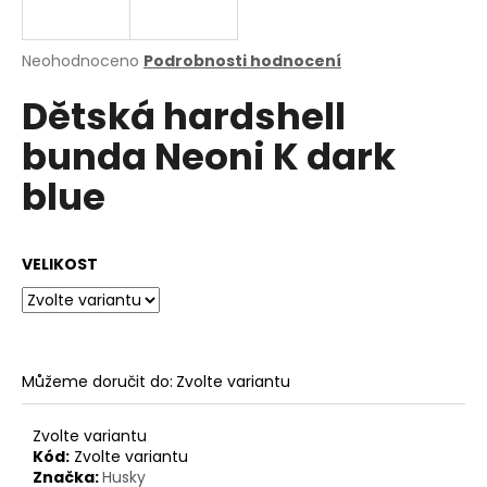
a
j
Průměrné
Neohodnoceno
Podrobnosti hodnocení
í
hodnocení
Dětská hardshell
produktu
t
je
?
bunda Neoni K dark
0,0
z
blue
5
hvězdiček.
HLEDAT
VELIKOST
D
o
Můžeme doručit do:
Zvolte variantu
p
o
Zvolte variantu
r
Kód:
Zvolte variantu
u
Značka:
Husky