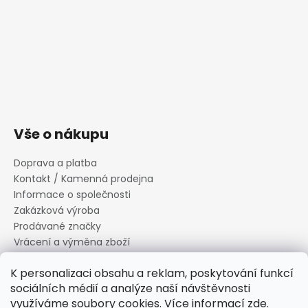
Vše o nákupu
Doprava a platba
Kontakt / Kamenná prodejna
Informace o společnosti
Zakázková výroba
Prodávané značky
Vrácení a výměna zboží
Zásady zpracování osobních údajů
K personalizaci obsahu a reklam, poskytování funkcí
Informace o souborech cookies
sociálních médií a analýze naší návštěvnosti
Reklamační řád
využíváme soubory cookies. Více informací
zde
.
Obchodní podmínky