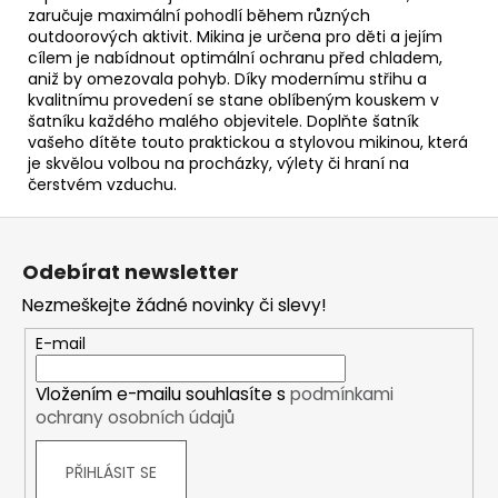
zaručuje maximální pohodlí během různých
outdoorových aktivit. Mikina je určena pro děti a jejím
cílem je nabídnout optimální ochranu před chladem,
aniž by omezovala pohyb. Díky modernímu střihu a
kvalitnímu provedení se stane oblíbeným kouskem v
šatníku každého malého objevitele. Doplňte šatník
vašeho dítěte touto praktickou a stylovou mikinou, která
je skvělou volbou na procházky, výlety či hraní na
čerstvém vzduchu.
Z
á
Odebírat newsletter
p
Nezmeškejte žádné novinky či slevy!
a
t
E-mail
í
Vložením e-mailu souhlasíte s
podmínkami
ochrany osobních údajů
PŘIHLÁSIT SE