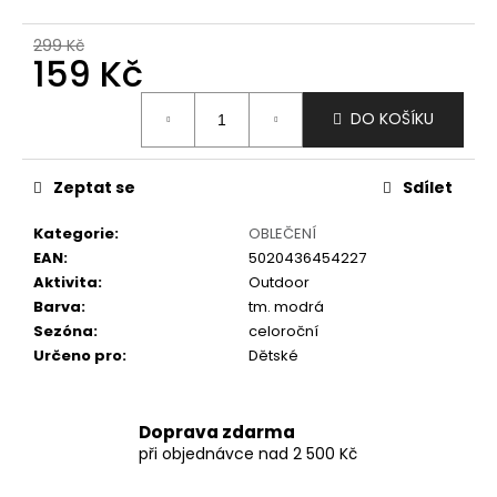
č
u
299 Kč
j
159 Kč
e
m
Měrná
DO KOŠÍKU
e
cena:
Zeptat se
Sdílet
Kategorie
:
OBLEČENÍ
EAN
:
5020436454227
Aktivita
:
Outdoor
Barva
:
tm. modrá
Sezóna
:
celoroční
Určeno pro
:
Dětské
Doprava zdarma
při objednávce nad 2 500 Kč