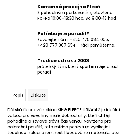
Kamenná prodejna Plzeň
S pohodlným parkováním, otevřeno
Po–Pá 10:00–18:30 hod, So 9:00-13 hod
Potřebujete poradit?
Zavolejte nám: +420 775 084 005,
+420 777 307 654 – rádi pomůžeme.
Tradice od roku 2003
přátelský tým, který sportem žije a rád
poradí
Popis
Diskuze
Dětská fleecová mikina KING FLEECE II RKA147 je ideální
volbou pro všechny malé dobrodruhy, kteří chtějí
pohodlně a stylově trávit čas venku. Navržena pro
celoroční použití, tato mikina poskytuje vynikající
tepelnou izolaci a jemnost fleecového materiálu, což