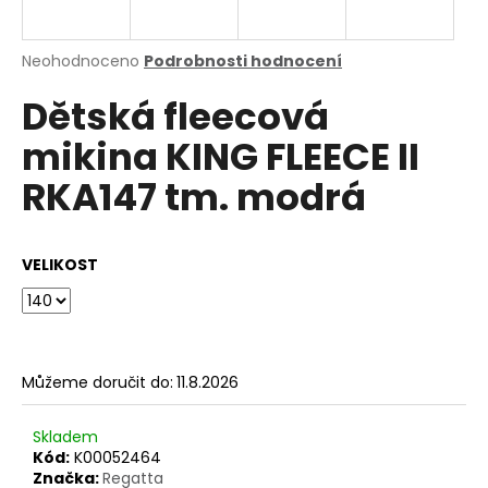
a
j
Průměrné
Neohodnoceno
Podrobnosti hodnocení
í
hodnocení
Dětská fleecová
produktu
t
je
?
mikina KING FLEECE II
0,0
z
RKA147 tm. modrá
5
hvězdiček.
HLEDAT
VELIKOST
D
o
Můžeme doručit do:
11.8.2026
p
o
Skladem
r
Kód:
K00052464
u
Značka:
Regatta