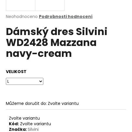
a
j
Průměrné
Neohodnoceno
Podrobnosti hodnocení
í
hodnocení
Dámský dres Silvini
produktu
t
je
?
WD2428 Mazzana
0,0
z
navy-cream
5
hvězdiček.
HLEDAT
VELIKOST
D
o
Můžeme doručit do:
Zvolte variantu
p
o
Zvolte variantu
r
Kód:
Zvolte variantu
u
Značka:
Silvini