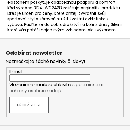
elastanem poskytuje dodatečnou podporu a komfort.
Kód výrobce 3124-WD2428 zajišťuje originalitu produktu.
Dres je určen pro ženy, které chtějí zvýraznit svůj
sportovní styl a zároveň si užít kvalitní cyklistickou
výbavu. Pusťte se do dobrodružství na kole s dresy Silvini,
které vás potěší nejen svým vzhledem, ale i výkonem.
Z
á
Odebírat newsletter
p
Nezmeškejte žádné novinky či slevy!
a
t
E-mail
í
Vložením e-mailu souhlasíte s
podmínkami
ochrany osobních údajů
PŘIHLÁSIT SE