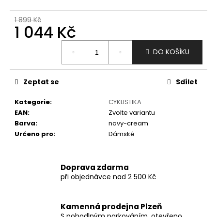
č
u
1 899 Kč
j
1 044 Kč
e
m
Měrná
DO KOŠÍKU
e
cena:
Zeptat se
Sdílet
Kategorie
:
CYKLISTIKA
EAN
:
Zvolte variantu
Barva
:
navy-cream
Určeno pro
:
Dámské
Doprava zdarma
při objednávce nad 2 500 Kč
Kamenná prodejna Plzeň
S pohodlným parkováním, otevřeno