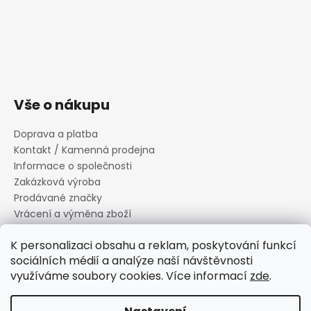
Vše o nákupu
Doprava a platba
Kontakt / Kamenná prodejna
Informace o společnosti
Zakázková výroba
Prodávané značky
Vrácení a výměna zboží
Zásady zpracování osobních údajů
K personalizaci obsahu a reklam, poskytování funkcí
Informace o souborech cookies
sociálních médií a analýze naší návštěvnosti
Reklamační řád
využíváme soubory cookies. Více informací
zde
.
Obchodní podmínky