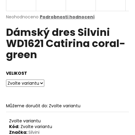
a
j
Průměrné
Neohodnoceno
Podrobnosti hodnocení
í
hodnocení
Dámský dres Silvini
produktu
t
je
?
WD1621 Catirina coral-
0,0
z
green
5
hvězdiček.
HLEDAT
VELIKOST
D
o
Můžeme doručit do:
Zvolte variantu
p
o
Zvolte variantu
r
Kód:
Zvolte variantu
u
Značka:
Silvini