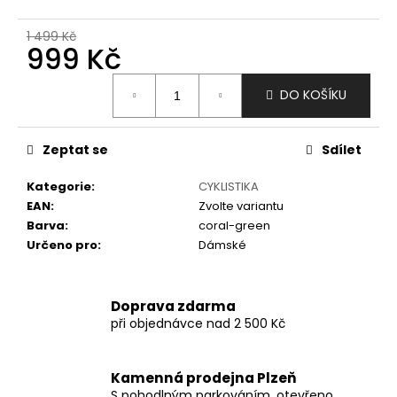
č
u
1 499 Kč
j
999 Kč
e
m
Měrná
DO KOŠÍKU
e
cena:
Zeptat se
Sdílet
Kategorie
:
CYKLISTIKA
EAN
:
Zvolte variantu
Barva
:
coral-green
Určeno pro
:
Dámské
Doprava zdarma
při objednávce nad 2 500 Kč
Kamenná prodejna Plzeň
S pohodlným parkováním, otevřeno