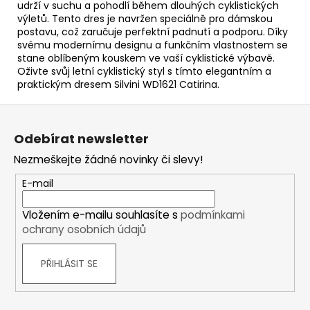
udrží v suchu a pohodlí během dlouhých cyklistických
výletů. Tento dres je navržen speciálně pro dámskou
postavu, což zaručuje perfektní padnutí a podporu. Díky
svému modernímu designu a funkčním vlastnostem se
stane oblíbeným kouskem ve vaší cyklistické výbavě.
Oživte svůj letní cyklistický styl s tímto elegantním a
praktickým dresem Silvini WD1621 Catirina.
Z
á
Odebírat newsletter
p
Nezmeškejte žádné novinky či slevy!
a
t
E-mail
í
Vložením e-mailu souhlasíte s
podmínkami
ochrany osobních údajů
PŘIHLÁSIT SE