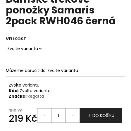
je
a
ponožky Samaris
0,0
z
j
2pack RWH046 černá
5
í
hvězdiček.
t
?
VELIKOST
HLEDAT
Můžeme doručit do:
Zvolte variantu
Zvolte variantu
Kód:
Zvolte variantu
D
Značka:
Regatta
o
p
399 Kč
o
219 Kč
DO KOŠÍKU
r
u
Měrná
cena: