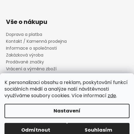
Vše o nákupu
Doprava a platba
Kontakt / Kamenná prodejna
Informace o společnosti
Zakázková výroba
Prodávané značky
Vrácení a výměna zboží
Zásady zpracování osobních údajů
K personalizaci obsahu a reklam, poskytování funkcí
Informace o souborech cookies
sociálních médií a analýze naší návštěvnosti
Reklamační řád
využíváme soubory cookies. Více informací
zde
.
Obchodní podmínky
Nastavení
Vytvořil Shoptet
Copyright 2026
Canard s.r.o.
. Všechna práva vyhrazena.
Odmítnout
Souhlasím
Upravit nastavení cookies