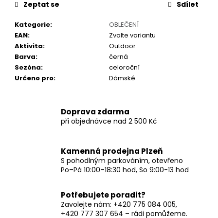
č
Zeptat se
Sdílet
u
j
Kategorie
:
OBLEČENÍ
e
EAN
:
Zvolte variantu
m
Aktivita
:
Outdoor
e
Barva
:
černá
Sezóna
:
celoroční
Určeno pro
:
Dámské
Doprava zdarma
při objednávce nad 2 500 Kč
Kamenná prodejna Plzeň
S pohodlným parkováním, otevřeno
Po–Pá 10:00–18:30 hod, So 9:00-13 hod
Potřebujete poradit?
Zavolejte nám: +420 775 084 005,
+420 777 307 654 – rádi pomůžeme.