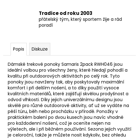
Tradice od roku 2003
přátelský tým, který sportem žije a rád
poradí
Popis
Diskuze
Dámské trekové ponoky Samaris 2pack RWH046 jsou
ideální volbou pro všechny ženy, které hledají pohodlí a
kvalitu při outdoorových aktivitách po celý rok. Tyto
ponoky jsou navrženy tak, aby poskytovaly maximální
komfort i při delším nošení, a to díky použití vysoce
kvalitních materiálů, které zajišťují skvělou prodyšnost a
odvod vlhkosti. Díky jejich univerzálnímu designu jsou
skvélé pro různé outdoorové aktivity, ať už se vydáte na
pěší túru, běh nebo procházku v přírodě. Ponožky v
praktickém balení po dvou kusech jsou navíc vhodné
pro každodenní nošení, což je oceníte nejen na
výletech, ale i při běžném používání. Sezona jejich využití
je celoroční, takže je můžete nosit kdykoliv, bez ohledu