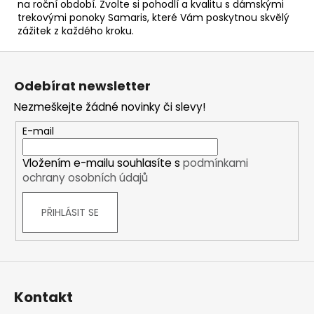
na roční období. Zvolte si pohodlí a kvalitu s dámskými
trekovými ponoky Samaris, které Vám poskytnou skvělý
zážitek z každého kroku.
Z
á
Odebírat newsletter
p
Nezmeškejte žádné novinky či slevy!
a
t
E-mail
í
Vložením e-mailu souhlasíte s
podmínkami
ochrany osobních údajů
PŘIHLÁSIT SE
Kontakt