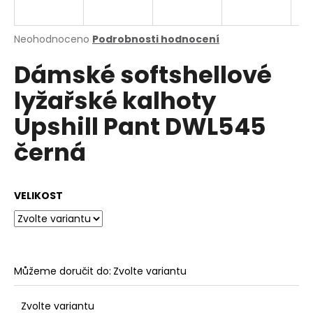
a
j
Průměrné
Neohodnoceno
Podrobnosti hodnocení
í
hodnocení
Dámské softshellové
produktu
t
je
?
lyžařské kalhoty
0,0
z
Upshill Pant DWL545
5
hvězdiček.
černá
HLEDAT
VELIKOST
D
o
p
o
Můžeme doručit do:
Zvolte variantu
r
u
Zvolte variantu