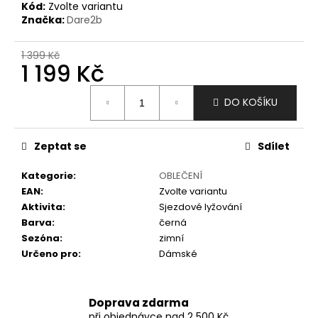
č
Kód:
Zvolte variantu
u
Značka:
Dare2b
j
e
1 399 Kč
m
1 199 Kč
e
Měrná
DO KOŠÍKU
cena:
Zeptat se
Sdílet
Kategorie
:
OBLEČENÍ
EAN
:
Zvolte variantu
Aktivita
:
Sjezdové lyžování
Barva
:
černá
Sezóna
:
zimní
Určeno pro
:
Dámské
Doprava zdarma
při objednávce nad 2 500 Kč