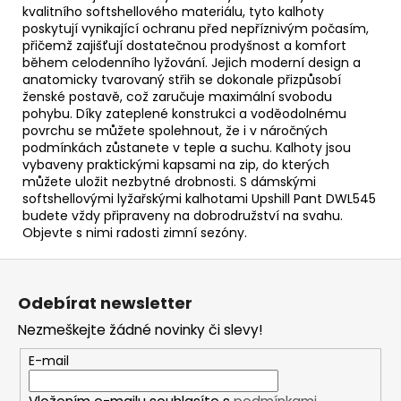
kvalitního softshellového materiálu, tyto kalhoty
poskytují vynikající ochranu před nepříznivým počasím,
přičemž zajišťují dostatečnou prodyšnost a komfort
během celodenního lyžování. Jejich moderní design a
anatomicky tvarovaný střih se dokonale přizpůsobí
ženské postavě, což zaručuje maximální svobodu
pohybu. Díky zateplené konstrukci a voděodolnému
povrchu se můžete spolehnout, že i v náročných
podmínkách zůstanete v teple a suchu. Kalhoty jsou
vybaveny praktickými kapsami na zip, do kterých
můžete uložit nezbytné drobnosti. S dámskými
softshellovými lyžařskými kalhotami Upshill Pant DWL545
budete vždy připraveny na dobrodružství na svahu.
Objevte s nimi radosti zimní sezóny.
Z
á
Odebírat newsletter
p
Nezmeškejte žádné novinky či slevy!
a
t
E-mail
í