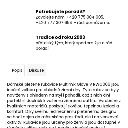
Potřebujete poradit?
Zavolejte nám: +420 775 084 005,
+420 777 307 654 – rádi pomůžeme.
Tradice od roku 2003
přátelský tým, který sportem žije a rád
poradí
Popis
Diskuze
Dámské pletené rukavice Multimix Glove V RWG066 jsou
ideální volbou pro chladné zimní dny. Tyto rukavice byly
navrženy s ohledem na styl i pohodlí, což z nich činí
perfektní doplněk k vašemu zimnímu outfitu. Vyrobené z
kvalitních materiálů, poskytují skvělou tepelnou izolaci a
komfort. Díky svému jedinečnému pletenému designu
se hodí nejen do městského prostředí, ale i na venkovní
aktivity. Rukavice jsou určeny pro ženy a jsou dostupné v
různých velikostech, což zaručuje ideální padnutí.