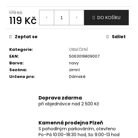
č
u
179 Kč
j
119 Kč
DO KOŠÍKU
e
m
Měrná
e
cena:
Zeptat se
Sdílet
Kategorie
:
OBLEČENÍ
EAN
:
5063019809007
Barva
:
navy
Sezóna
:
zimní
Určeno pro
:
Dámské
Doprava zdarma
při objednávce nad 2 500 Kč
Kamenná prodejna Plzeň
S pohodlným parkováním, otevřeno
Po–Pá 10:00–18:30 hod, So 9:00-13 hod