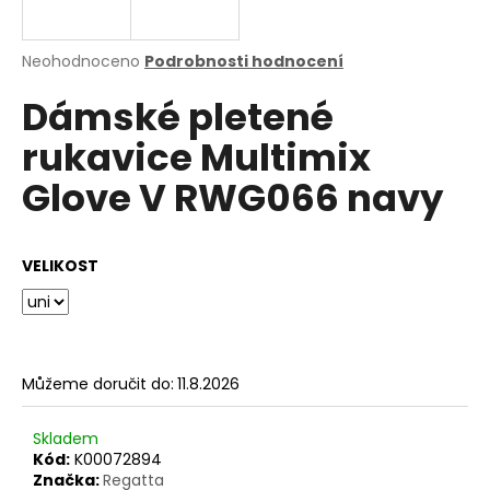
a
j
Průměrné
Neohodnoceno
Podrobnosti hodnocení
í
hodnocení
Dámské pletené
produktu
t
je
?
rukavice Multimix
0,0
z
Glove V RWG066 navy
5
hvězdiček.
HLEDAT
VELIKOST
D
o
Můžeme doručit do:
11.8.2026
p
o
Skladem
r
Kód:
K00072894
u
Značka:
Regatta