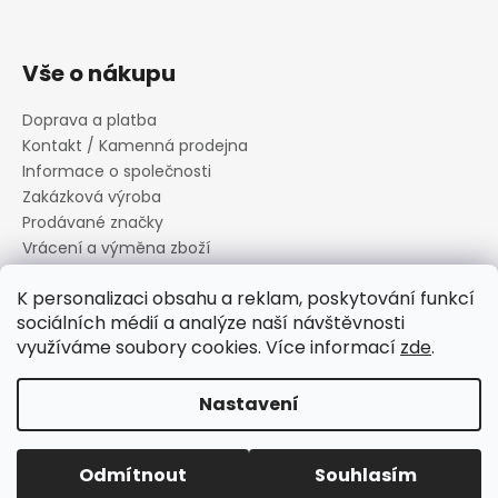
Vše o nákupu
Doprava a platba
Kontakt / Kamenná prodejna
Informace o společnosti
Zakázková výroba
Prodávané značky
Vrácení a výměna zboží
Zásady zpracování osobních údajů
K personalizaci obsahu a reklam, poskytování funkcí
Informace o souborech cookies
sociálních médií a analýze naší návštěvnosti
Reklamační řád
využíváme soubory cookies. Více informací
zde
.
Obchodní podmínky
Nastavení
Vytvořil Shoptet
Copyright 2026
Canard s.r.o.
. Všechna práva vyhrazena.
Odmítnout
Souhlasím
Upravit nastavení cookies