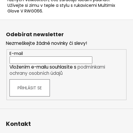
Užívejte si zimu v teple a stylu s rukavicemi Multimix
Glove V RWG066.
Z
á
Odebírat newsletter
p
Nezmeškejte žádné novinky či slevy!
a
t
E-mail
í
Vložením e-mailu souhlasíte s
podmínkami
ochrany osobních údajů
PŘIHLÁSIT SE
Kontakt