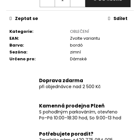
č
u
j
Zeptat se
Sdílet
e
m
Kategorie
:
OBLEČENÍ
e
EAN
:
Zvolte variantu
Barva
:
bordó
Sezóna
:
zimní
Určeno pro
:
Dámské
Doprava zdarma
při objednávce nad 2 500 Kč
Kamenná prodejna Plzeň
S pohodlným parkováním, otevřeno
Po–Pá 10:00–18:30 hod, So 9:00-13 hod
Potřebujete poradit?
Zavolejte nám: +420 775 084 005,