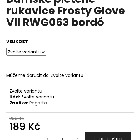
je
a
rukavice Frosty Glove
0,0
z
j
VII RWG063 bordó
5
í
hvězdiček.
t
?
VELIKOST
HLEDAT
Můžeme doručit do:
Zvolte variantu
Zvolte variantu
Kód:
Zvolte variantu
D
Značka:
Regatta
o
p
209 Kč
o
189 Kč
r
u
Měrná
DO KOŠÍKU
cena: