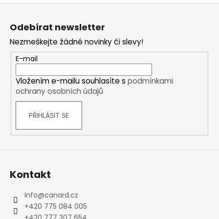
Z
á
Odebírat newsletter
p
Nezmeškejte žádné novinky či slevy!
a
t
E-mail
í
Vložením e-mailu souhlasíte s
podmínkami
ochrany osobních údajů
PŘIHLÁSIT SE
Kontakt
info
@
canard.cz
+420 775 084 005
+420 777 307 654