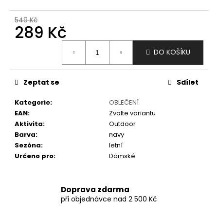
č
u
549 Kč
j
289 Kč
e
m
Měrná
DO KOŠÍKU
e
cena:
Zeptat se
Sdílet
Kategorie
:
OBLEČENÍ
EAN
:
Zvolte variantu
Aktivita
:
Outdoor
Barva
:
navy
Sezóna
:
letní
Určeno pro
:
Dámské
Doprava zdarma
při objednávce nad 2 500 Kč