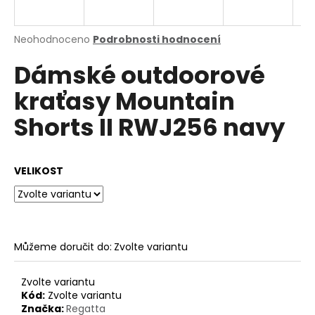
a
j
Průměrné
Neohodnoceno
Podrobnosti hodnocení
í
hodnocení
Dámské outdoorové
produktu
t
je
?
kraťasy Mountain
0,0
z
Shorts II RWJ256 navy
5
hvězdiček.
HLEDAT
VELIKOST
D
o
Můžeme doručit do:
Zvolte variantu
p
o
Zvolte variantu
r
Kód:
Zvolte variantu
u
Značka:
Regatta