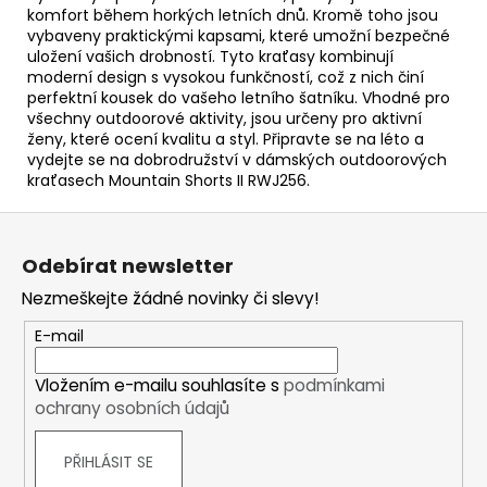
komfort během horkých letních dnů. Kromě toho jsou
vybaveny praktickými kapsami, které umožní bezpečné
uložení vašich drobností. Tyto kraťasy kombinují
moderní design s vysokou funkčností, což z nich činí
perfektní kousek do vašeho letního šatníku. Vhodné pro
všechny outdoorové aktivity, jsou určeny pro aktivní
ženy, které ocení kvalitu a styl. Připravte se na léto a
vydejte se na dobrodružství v dámských outdoorových
kraťasech Mountain Shorts II RWJ256.
Z
á
Odebírat newsletter
p
Nezmeškejte žádné novinky či slevy!
a
t
E-mail
í
Vložením e-mailu souhlasíte s
podmínkami
ochrany osobních údajů
PŘIHLÁSIT SE