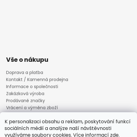
Vše o nákupu
Doprava a platba
Kontakt / Kamenná prodejna
Informace o společnosti
Zakázková výroba
Prodávané značky
Vrácení a výměna zboží
Zásady zpracování osobních údajů
K personalizaci obsahu a reklam, poskytování funkcí
Informace o souborech cookies
sociálních médií a analýze naší návštěvnosti
Reklamační řád
využíváme soubory cookies. Více informací
zde
.
Obchodní podmínky