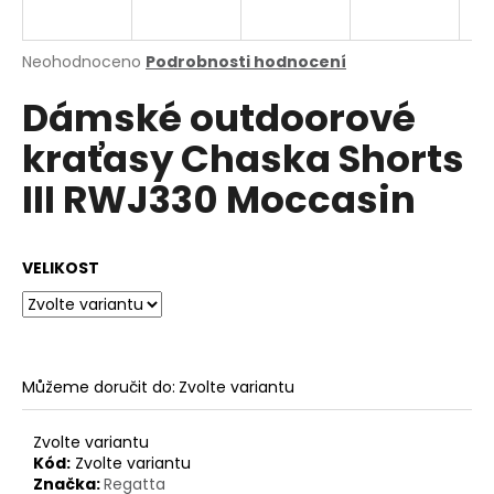
a
j
Průměrné
Neohodnoceno
Podrobnosti hodnocení
í
hodnocení
Dámské outdoorové
produktu
t
je
?
kraťasy Chaska Shorts
0,0
z
III RWJ330 Moccasin
5
hvězdiček.
HLEDAT
VELIKOST
D
o
Můžeme doručit do:
Zvolte variantu
p
o
Zvolte variantu
r
Kód:
Zvolte variantu
u
Značka:
Regatta