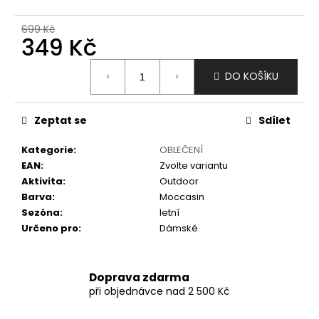
č
u
699 Kč
j
349 Kč
e
m
Měrná
DO KOŠÍKU
e
cena:
Zeptat se
Sdílet
Kategorie
:
OBLEČENÍ
EAN
:
Zvolte variantu
Aktivita
:
Outdoor
Barva
:
Moccasin
Sezóna
:
letní
Určeno pro
:
Dámské
Doprava zdarma
při objednávce nad 2 500 Kč