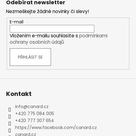
Odebírat newsletter
p
Nezmeškejte žádné novinky či slevy!
a
t
E-mail
í
Vložením e-mailu souhlasíte s
podmínkami
ochrany osobních údajů
PŘIHLÁSIT SE
Kontakt
info
@
canard.cz
+420 775 084 005
+420 777 307 654
https://www.facebook.com/canard.cz
canard.cz