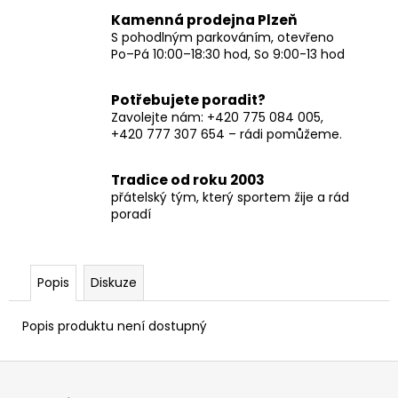
Kamenná prodejna Plzeň
S pohodlným parkováním, otevřeno
Po–Pá 10:00–18:30 hod, So 9:00-13 hod
Potřebujete poradit?
Zavolejte nám: +420 775 084 005,
+420 777 307 654 – rádi pomůžeme.
Tradice od roku 2003
přátelský tým, který sportem žije a rád
poradí
Popis
Diskuze
Popis produktu není dostupný
Z
á