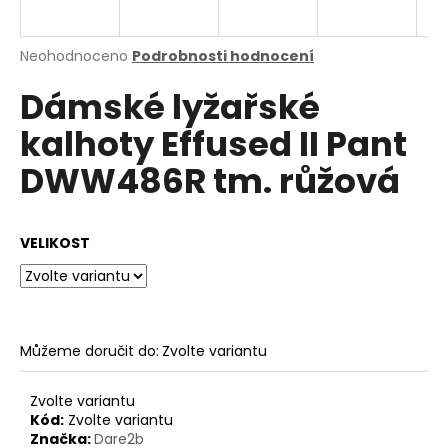
a
j
Průměrné
Neohodnoceno
Podrobnosti hodnocení
í
hodnocení
Dámské lyžařské
produktu
t
je
?
kalhoty Effused II Pant
0,0
z
DWW486R tm. růžová
5
hvězdiček.
HLEDAT
VELIKOST
D
o
Můžeme doručit do:
Zvolte variantu
p
o
Zvolte variantu
r
Kód:
Zvolte variantu
u
Značka:
Dare2b