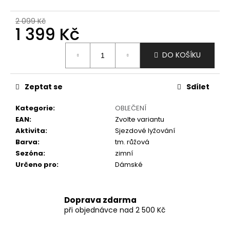
č
u
2 099 Kč
j
1 399 Kč
e
m
Měrná
DO KOŠÍKU
e
cena:
Zeptat se
Sdílet
Kategorie
:
OBLEČENÍ
EAN
:
Zvolte variantu
Aktivita
:
Sjezdové lyžování
Barva
:
tm. růžová
Sezóna
:
zimní
Určeno pro
:
Dámské
Doprava zdarma
při objednávce nad 2 500 Kč