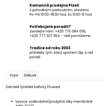
Kamenná prodejna Plzeň
S pohodlným parkováním, otevřeno
Po–Pá 10:00–18:30 hod, So 9:00-13 hod
Potřebujete poradit?
Zavolejte nám: +420 775 084 005,
+420 777 307 654 – rádi pomůžeme.
Tradice od roku 2003
přátelský tým, který sportem žije a rád
poradí
Popis
Diskuze
Dámské lyžařské kalhoty Efussed
Vysoce voděodolné/prodyšné díky membráně
ARED 30/30