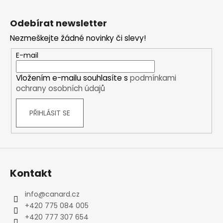
Z
á
Odebírat newsletter
p
Nezmeškejte žádné novinky či slevy!
a
t
E-mail
í
Vložením e-mailu souhlasíte s
podmínkami
ochrany osobních údajů
PŘIHLÁSIT SE
Kontakt
info
@
canard.cz
+420 775 084 005
+420 777 307 654