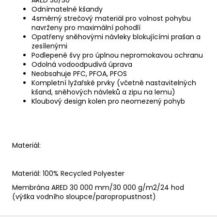
Odnímatelné kšandy
4směrný strečový materiál pro volnost pohybu
navrženy pro maximální pohodlí
Opatřeny sněhovými návleky blokujícími prašan a
zesílenými
Podlepené švy pro úplnou nepromokavou ochranu
Odolná vodoodpudivá úprava
Neobsahuje PFC, PFOA, PFOS
Kompletní lyžařské prvky (včetně nastavitelných
kšand, sněhových návleků a zipu na lemu)
Kloubový design kolen pro neomezený pohyb
Materiál:
Materiál: 100% Recycled Polyester
Membrána ARED 30 000 mm/30 000 g/m2/24 hod
(výška vodního sloupce/paropropustnost)