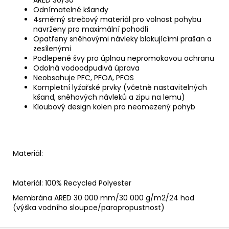
Odnímatelné kšandy
4směrný strečový materiál pro volnost pohybu
navrženy pro maximální pohodlí
Opatřeny sněhovými návleky blokujícími prašan a
zesílenými
Podlepené švy pro úplnou nepromokavou ochranu
Odolná vodoodpudivá úprava
Neobsahuje PFC, PFOA, PFOS
Kompletní lyžařské prvky (včetně nastavitelných
kšand, sněhových návleků a zipu na lemu)
Kloubový design kolen pro neomezený pohyb
Materiál:
Materiál: 100% Recycled Polyester
Membrána ARED 30 000 mm/30 000 g/m2/24 hod
(výška vodního sloupce/paropropustnost)