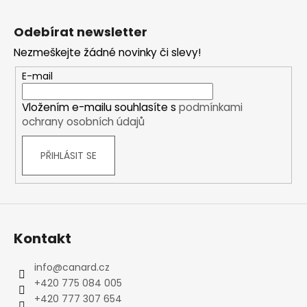
Z
á
Odebírat newsletter
p
Nezmeškejte žádné novinky či slevy!
a
t
E-mail
í
Vložením e-mailu souhlasíte s
podmínkami
ochrany osobních údajů
PŘIHLÁSIT SE
Kontakt
info
@
canard.cz
+420 775 084 005
+420 777 307 654