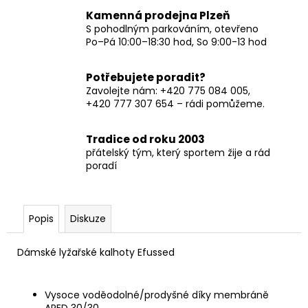
Kamenná prodejna Plzeň
S pohodlným parkováním, otevřeno
Po–Pá 10:00–18:30 hod, So 9:00-13 hod
Potřebujete poradit?
Zavolejte nám: +420 775 084 005,
+420 777 307 654 – rádi pomůžeme.
Tradice od roku 2003
přátelský tým, který sportem žije a rád
poradí
Popis
Diskuze
Dámské lyžařské kalhoty Efussed
Vysoce voděodolné/prodyšné díky membráně
ARED 30/30