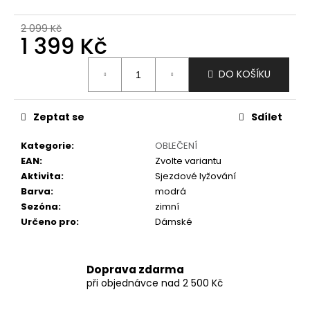
č
u
2 099 Kč
j
1 399 Kč
e
m
Měrná
DO KOŠÍKU
e
cena:
Zeptat se
Sdílet
Kategorie
:
OBLEČENÍ
EAN
:
Zvolte variantu
Aktivita
:
Sjezdové lyžování
Barva
:
modrá
Sezóna
:
zimní
Určeno pro
:
Dámské
Doprava zdarma
při objednávce nad 2 500 Kč