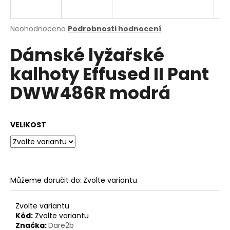
a
j
Průměrné
Neohodnoceno
Podrobnosti hodnocení
í
hodnocení
Dámské lyžařské
produktu
t
je
?
kalhoty Effused II Pant
0,0
z
DWW486R modrá
5
hvězdiček.
HLEDAT
VELIKOST
D
o
Můžeme doručit do:
Zvolte variantu
p
o
Zvolte variantu
r
Kód:
Zvolte variantu
u
Značka:
Dare2b