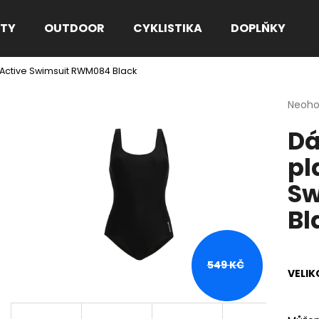
TY
OUTDOOR
CYKLISTIKA
DOPLŇKY
Active Swimsuit RWM084 Black
Co potřebujete najít?
Průmě
Neoh
hodno
Dá
produ
HLEDAT
je
pl
0,0
z
Sw
5
Doporučujeme
hvězdi
Bl
549 KČ
VELIK