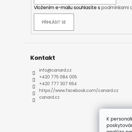
í
Kraťasy
Vložením e-mailu souhlasíte s
podmínkami o
Trika a košile
Šaty, sukně
PŘIHLÁSIT SE
Mikiny
Vesty
Ponožky
Zimní ponožky
Kontakt
Outdoorové ponožky
Sportovní ponožky
info
@
canard.cz
Kompresní ponožky
+420 775 084 005
Čepice, čelenky
+420 777 307 654
Rukavice
https://www.facebook.com/canard.cz
Plavky
canard.cz
Ostatní
DĚTSKÉ
K personal
Bundy
poskytován
Zimní bundy
analýze na