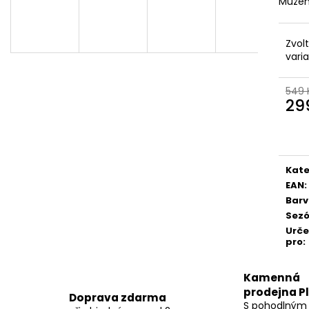
Můžem
Zvol
vari
549 
29
Měr
cena
Kate
EAN
:
Bar
Sez
Urč
pro
:
Kamenná
prodejna P
Doprava zdarma
S pohodlným