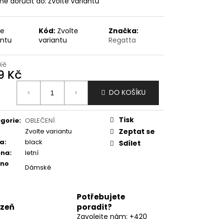
e doručit do:
Zvolte variantu
te
Kód:
Zvolte
Značka:
antu
variantu
Regatta
Kč
9 Kč
ná
DO KOŠÍKU
:
Tisk
gorie
:
OBLEČENÍ
Zvolte variantu
Zeptat se
va
:
black
Sdílet
óna
:
letní
eno
Dámské
Potřebujete
lzeň
poradit?
Zavolejte nám: +420