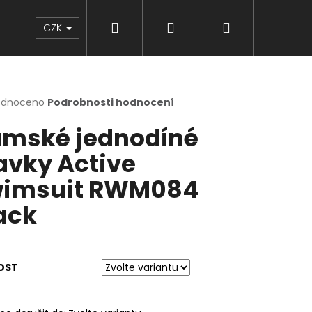
Hledat
Přihlášení
Nákupní
Značky
CZK
košík
rné
odnoceno
Podrobnosti hodnocení
cení
mské jednodíné
ktu
avky Active
imsuit RWM084
ček.
ack
OST