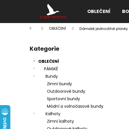
K
Přejít
na
o
OBLEČENÍ
BO
obsah
Zpět
Zpět
š
do
do
í
Domů
OBLEČENÍ
Dámské jednodíné plavky 
k
obchodu
obchodu
P
o
Kategorie
Přeskočit
s
kategorie
t
OBLEČENÍ
r
PÁNSKÉ
a
Bundy
n
Zimní bundy
n
Outdoorové bundy
í
Sportovní bundy
p
Módní a volnočasové bundy
a
Kalhoty
n
Zimní kalhoty
e
Outdoorové kalhoty