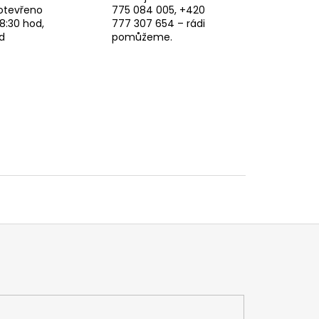
otevřeno
775 084 005, +420
8:30 hod,
777 307 654 – rádi
d
pomůžeme.