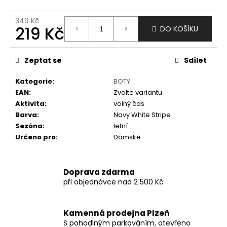
č
u
349 Kč
j
219 Kč
DO KOŠÍKU
e
m
Měrná
e
cena:
Zeptat se
Sdílet
Kategorie
:
BOTY
EAN
:
Zvolte variantu
Aktivita
:
volný čas
Barva
:
Navy White Stripe
Sezóna
:
letní
Určeno pro
:
Dámské
Doprava zdarma
při objednávce nad 2 500 Kč
Kamenná prodejna Plzeň
S pohodlným parkováním, otevřeno