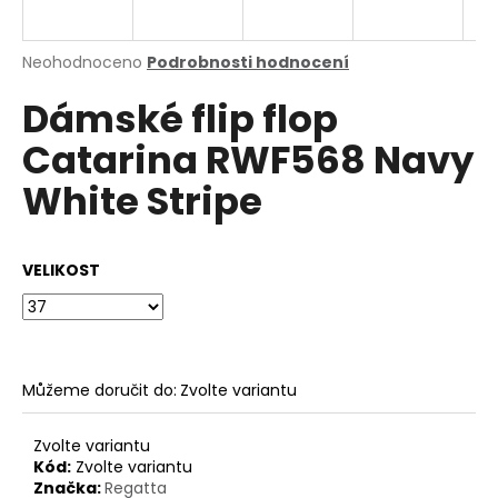
a
j
Průměrné
Neohodnoceno
Podrobnosti hodnocení
í
hodnocení
Dámské flip flop
produktu
t
je
?
Catarina RWF568 Navy
0,0
z
White Stripe
5
hvězdiček.
HLEDAT
VELIKOST
D
o
Můžeme doručit do:
Zvolte variantu
p
o
Zvolte variantu
r
Kód:
Zvolte variantu
u
Značka:
Regatta