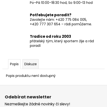
Po–Pá 10:00–18:30 hod, So 9:00-13 hod
Potřebujete poradit?
Zavolejte nám: +420 775 084 005,
+420 777 307 654 – rádi pomůžeme.
Tradice od roku 2003
přátelský tým, který sportem žije a rád
poradí
Popis
Diskuze
Popis produktu není dostupný
Z
á
Odebírat newsletter
p
Nezmeškejte žádné novinky či slevy!
a