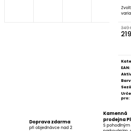
Zvol
vari
349 
21
Měr
cena
Kate
EAN
:
Akti
Bar
Sez
Urč
pro
:
Kamenná
prodejna P
Doprava zdarma
S pohodlným
při objednávce nad 2
parkováním, 