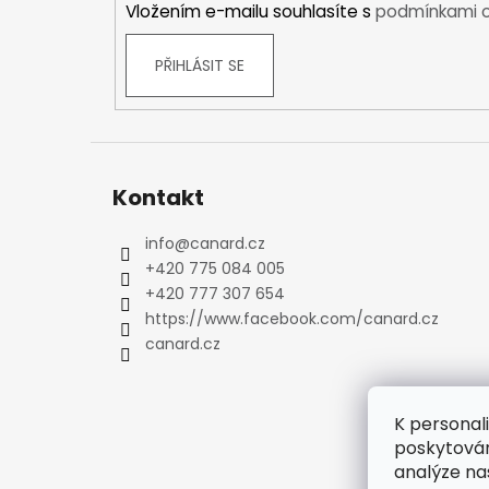
Vložením e-mailu souhlasíte s
podmínkami o
Kraťasy
Trika a košile
PŘIHLÁSIT SE
Šaty, sukně
Mikiny
Vesty
Ponožky
Zimní ponožky
Kontakt
Outdoorové ponožky
Sportovní ponožky
info
@
canard.cz
+420 775 084 005
Kompresní ponožky
+420 777 307 654
Čepice, čelenky
https://www.facebook.com/canard.cz
Rukavice
canard.cz
Plavky
Ostatní
DĚTSKÉ
K personal
Bundy
poskytován
Zimní bundy
analýze na