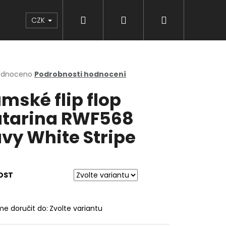
Hledat
Přihlášení
Nákupní
Značky
CZK
košík
rné
odnoceno
Podrobnosti hodnocení
cení
mské flip flop
ktu
tarina RWF568
vy White Stripe
ček.
OST
e doručit do:
Zvolte variantu