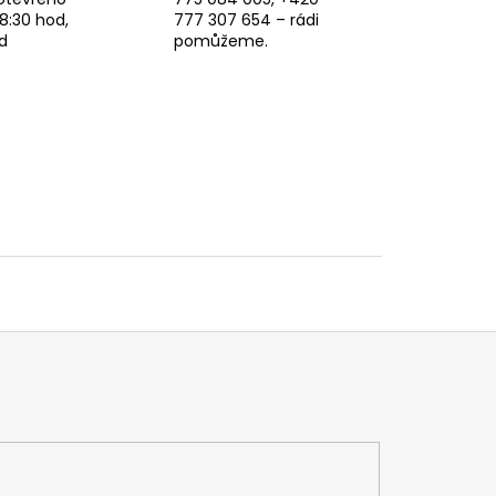
8:30 hod,
777 307 654 – rádi
d
pomůžeme.