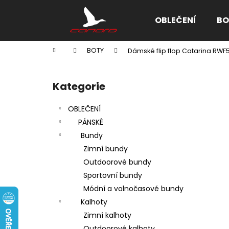
K
Přejít
na
o
OBLEČENÍ
BO
obsah
Zpět
Zpět
š
do
do
í
Domů
BOTY
Dámské flip flop Catarina RWF
k
obchodu
obchodu
P
o
Kategorie
Přeskočit
s
kategorie
t
OBLEČENÍ
r
PÁNSKÉ
a
Bundy
n
Zimní bundy
n
Outdoorové bundy
í
Sportovní bundy
p
Módní a volnočasové bundy
a
Kalhoty
n
Zimní kalhoty
e
Outdoorové kalhoty