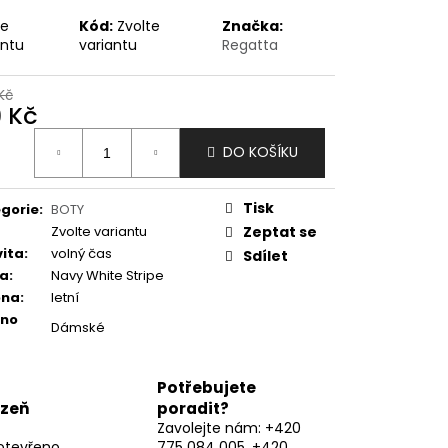
te
Kód:
Zvolte
Značka:
antu
variantu
Regatta
Kč
9 Kč
ná
DO KOŠÍKU
:
Tisk
gorie
:
BOTY
Zvolte variantu
Zeptat se
vita
:
volný čas
Sdílet
va
:
Navy White Stripe
óna
:
letní
eno
Dámské
Potřebujete
lzeň
poradit?
Zavolejte nám: +420
otevřeno
775 084 005, +420