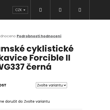
Hledat
Přihlášení
Nákupní
Značky
CZK
košík
rné
odnoceno
Podrobnosti hodnocení
cení
mské cyklistické
ktu
kavice Forcible II
G337 černá
ček.
OST
e doručit do:
Zvolte variantu