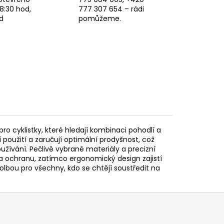
8:30 hod,
777 307 654 – rádi
d
pomůžeme.
ro cyklistky, které hledají kombinaci pohodlí a
použití a zaručují optimální prodyšnost, což
oužívání. Pečlivě vybrané materiály a precizní
a ochranu, zatímco ergonomický design zajistí
 volbou pro všechny, kdo se chtějí soustředit na