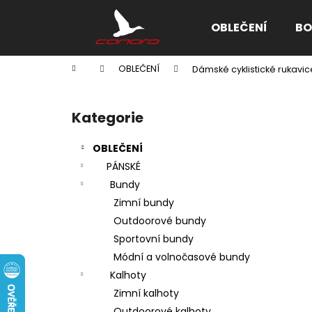
K
Přejít
na
o
OBLEČENÍ
BO
obsah
Zpět
Zpět
š
do
do
í
Domů
OBLEČENÍ
Dámské cyklistické rukavic
k
obchodu
obchodu
P
o
Kategorie
Přeskočit
s
kategorie
t
OBLEČENÍ
r
PÁNSKÉ
a
Bundy
n
Zimní bundy
n
Outdoorové bundy
í
Sportovní bundy
p
Módní a volnočasové bundy
a
Kalhoty
n
Zimní kalhoty
e
Outdoorové kalhoty