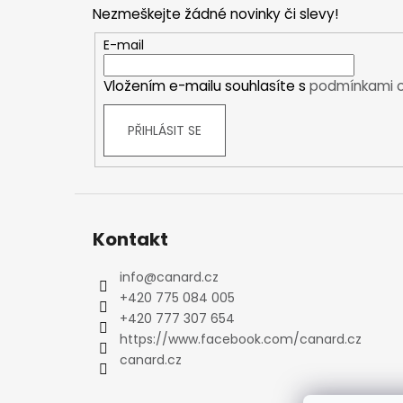
p
Kraťasy
Nezmeškejte žádné novinky či slevy!
a
Trika a košile
t
E-mail
Šaty, sukně
í
Mikiny
Vložením e-mailu souhlasíte s
podmínkami o
Vesty
Ponožky
PŘIHLÁSIT SE
Zimní ponožky
Outdoorové ponožky
Sportovní ponožky
Kompresní ponožky
Kontakt
Čepice, čelenky
Rukavice
info
@
canard.cz
Plavky
+420 775 084 005
Ostatní
+420 777 307 654
https://www.facebook.com/canard.cz
DĚTSKÉ
canard.cz
Bundy
Zimní bundy