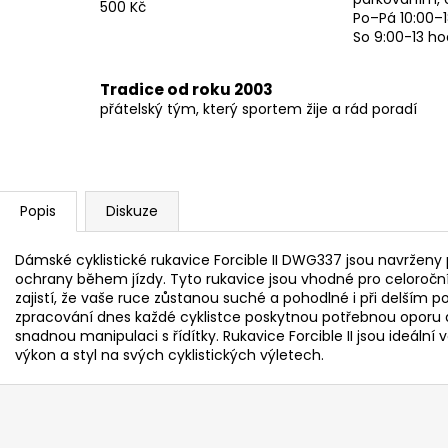
500 Kč
Po–Pá 10:00–1
So 9:00-13 ho
Tradice od roku 2003
přátelský tým, který sportem žije a rád poradí
Popis
Diskuze
Dámské cyklistické rukavice Forcible II DWG337 jsou navrženy p
ochrany během jízdy. Tyto rukavice jsou vhodné pro celoroční 
zajistí, že vaše ruce zůstanou suché a pohodlné i při delším p
zpracování dnes každé cyklistce poskytnou potřebnou oporu 
snadnou manipulaci s řídítky. Rukavice Forcible II jsou ideální
výkon a styl na svých cyklistických výletech.