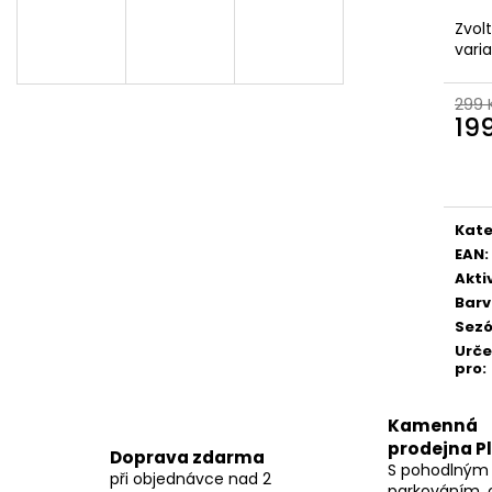
Zvol
vari
299 
19
Měr
cena
Kate
EAN
:
Akti
Bar
Sez
Urč
pro
:
Kamenná
prodejna P
Doprava zdarma
S pohodlným
při objednávce nad 2
parkováním, 