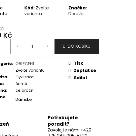
te
Kód:
Zvolte
Značka:
antu
variantu
Dare2b
Kč
9 Kč
ná
DO KOŠÍKU
:
Tisk
gorie
:
OBLEČENÍ
Zvolte variantu
Zeptat se
vita
:
Cyklistika
Sdílet
va
:
černá
óna
:
celoroční
eno
Dámské
Potřebujete
lzeň
poradit?
Zavolejte nám: +420
otevřeno
775 084 005, +420