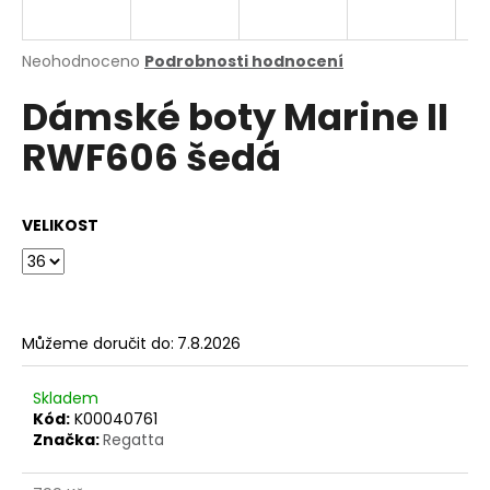
a
j
Průměrné
Neohodnoceno
Podrobnosti hodnocení
í
hodnocení
Dámské boty Marine II
produktu
t
je
?
RWF606 šedá
0,0
z
5
hvězdiček.
VELIKOST
HLEDAT
Můžeme doručit do:
7.8.2026
D
o
p
Skladem
o
Kód:
K00040761
Značka:
Regatta
r
u