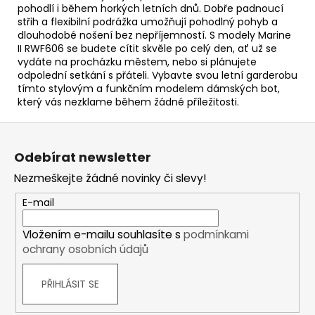
pohodlí i během horkých letních dnů. Dobře padnoucí
střih a flexibilní podrážka umožňují pohodlný pohyb a
dlouhodobé nošení bez nepříjemností. S modely Marine
II RWF606 se budete cítit skvěle po celý den, ať už se
vydáte na procházku městem, nebo si plánujete
odpolední setkání s přáteli. Vybavte svou letní garderobu
tímto stylovým a funkčním modelem dámských bot,
který vás nezklame během žádné příležitosti.
Z
á
Odebírat newsletter
p
Nezmeškejte žádné novinky či slevy!
a
t
E-mail
í
Vložením e-mailu souhlasíte s
podmínkami
ochrany osobních údajů
PŘIHLÁSIT SE