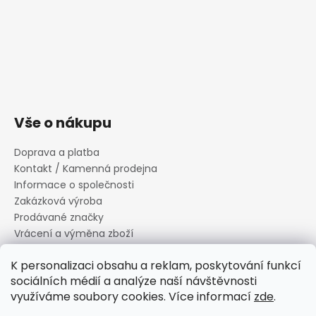
Vše o nákupu
Doprava a platba
Kontakt / Kamenná prodejna
Informace o společnosti
Zakázková výroba
Prodávané značky
Vrácení a výměna zboží
Zásady zpracování osobních údajů
K personalizaci obsahu a reklam, poskytování funkcí
Informace o souborech cookies
sociálních médií a analýze naší návštěvnosti
Reklamační řád
využíváme soubory cookies. Více informací
zde
.
Obchodní podmínky