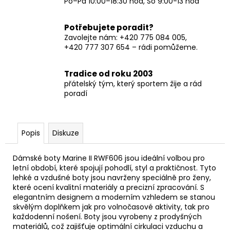
Po–Pá 10:00–18:30 hod, So 9:00-13 hod
Potřebujete poradit?
Zavolejte nám: +420 775 084 005,
+420 777 307 654 – rádi pomůžeme.
Tradice od roku 2003
přátelský tým, který sportem žije a rád
poradí
Popis
Diskuze
Dámské boty Marine II RWF606 jsou ideální volbou pro
letní období, které spojují pohodlí, styl a praktičnost. Tyto
lehké a vzdušné boty jsou navrženy speciálně pro ženy,
které ocení kvalitní materiály a precizní zpracování. S
elegantním designem a moderním vzhledem se stanou
skvělým doplňkem jak pro volnočasové aktivity, tak pro
každodenní nošení. Boty jsou vyrobeny z prodyšných
materiálů, což zajišťuje optimální cirkulaci vzduchu a