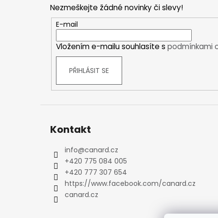
p
Kraťasy
Nezmeškejte žádné novinky či slevy!
a
Trika a košile
t
E-mail
Šaty, sukně
í
Mikiny
Vložením e-mailu souhlasíte s
podmínkami o
Vesty
Ponožky
PŘIHLÁSIT SE
Zimní ponožky
Outdoorové ponožky
Sportovní ponožky
Kompresní ponožky
Kontakt
Čepice, čelenky
Rukavice
info
@
canard.cz
Plavky
+420 775 084 005
Ostatní
+420 777 307 654
https://www.facebook.com/canard.cz
DĚTSKÉ
canard.cz
Bundy
Zimní bundy