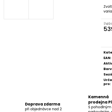
Zvol
vari
749 
53
Měr
cena
Kate
EAN
:
Akti
Bar
Sez
Urč
pro
:
Kamenná
prodejna P
Doprava zdarma
S pohodlným
při objednávce nad 2
parkováním, 