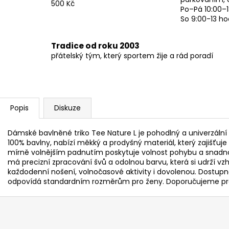
500 Kč
Po–Pá 10:00–1
So 9:00-13 ho
Tradice od roku 2003
přátelský tým, který sportem žije a rád poradí
Popis
Diskuze
Dámské bavlněné triko Tee Nature L je pohodlný a univerzální 
100% bavlny, nabízí měkký a prodyšný materiál, který zajišťuje 
mírně volnějším padnutím poskytuje volnost pohybu a snadno s
má precizní zpracování švů a odolnou barvu, která si udrží vzh
každodenní nošení, volnočasové aktivity i dovolenou. Dostupné
odpovídá standardním rozměrům pro ženy. Doporučujeme prát