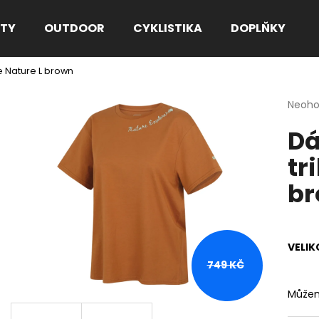
TY
OUTDOOR
CYKLISTIKA
DOPLŇKY
 Nature L brown
Co potřebujete najít?
Průmě
Neoh
hodno
Dá
produ
HLEDAT
je
tr
0,0
z
b
5
Doporučujeme
hvězdi
VELIK
749 KČ
Můžem