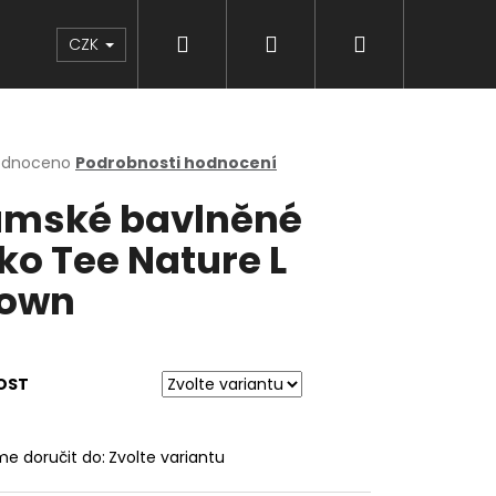
Hledat
Přihlášení
Nákupní
Značky
CZK
košík
rné
odnoceno
Podrobnosti hodnocení
cení
mské bavlněné
ktu
iko Tee Nature L
rown
ček.
OST
e doručit do:
Zvolte variantu