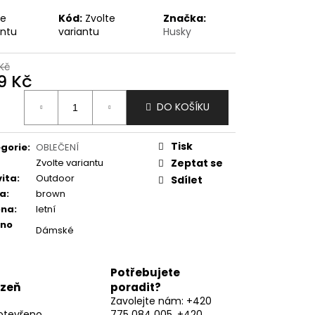
te
Kód:
Zvolte
Značka:
antu
variantu
Husky
Kč
9 Kč
ná
DO KOŠÍKU
:
Tisk
gorie
:
OBLEČENÍ
Zvolte variantu
Zeptat se
vita
:
Outdoor
Sdílet
va
:
brown
óna
:
letní
eno
Dámské
Potřebujete
lzeň
poradit?
Zavolejte nám: +420
otevřeno
775 084 005, +420