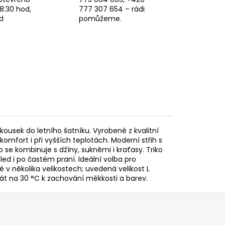
8:30 hod,
777 307 654 – rádi
d
pomůžeme.
kousek do letního šatníku. Vyrobené z kvalitní
komfort i při vyšších teplotách. Moderní střih s
e kombinuje s džíny, sukněmi i kraťasy. Triko
led i po častém praní. Ideální volba pro
 v několika velikostech; uvedená velikost L
 na 30 °C k zachování měkkosti a barev.