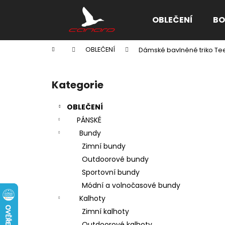
K
Přejít
na
o
OBLEČENÍ
BO
obsah
Zpět
Zpět
š
do
do
í
Domů
OBLEČENÍ
Dámské bavlněné triko Tee
k
obchodu
obchodu
P
o
Kategorie
Přeskočit
s
kategorie
t
OBLEČENÍ
r
PÁNSKÉ
a
Bundy
n
Zimní bundy
n
Outdoorové bundy
í
Sportovní bundy
p
Módní a volnočasové bundy
a
Kalhoty
n
Zimní kalhoty
e
Outdoorové kalhoty